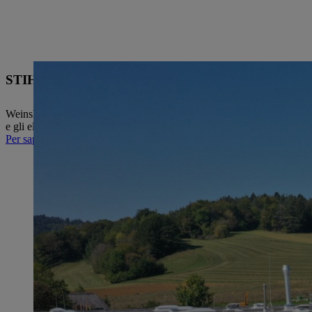
STIHL Plant 4, Weinsheim
Weinsheim ospita uno degli impianti di pressofusione di magnesio più
e gli elettroutensili STIHL, ma è anche fornitore di aziende dell'industr
Per saperne di più sulla pressa a tuffo STIHL MAGNESIO