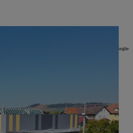
ti in magnesio pressofuso leggere e di alta qualità per le motoseghe
lla tecnologia medica.