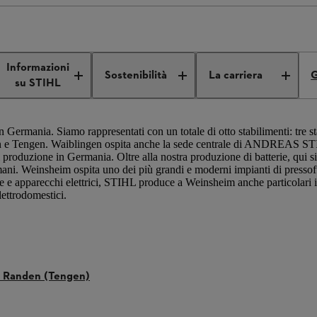
Produzione e distribuzione internazionale
STIHL in Germania
Informazioni
Sostenibilità
La carriera
G
su STIHL
Germania. Siamo rappresentati con un totale di otto stabilimenti: tre s
 e Tengen. Waiblingen ospita anche la sede centrale di ANDREAS S
 produzione in Germania. Oltre alla nostra produzione di batterie, qui si
mani. Weinsheim ospita uno dei più grandi e moderni impianti di presso
he e apparecchi elettrici, STIHL produce a Weinsheim anche particolari
elettrodomestici.
m Randen (Tengen)