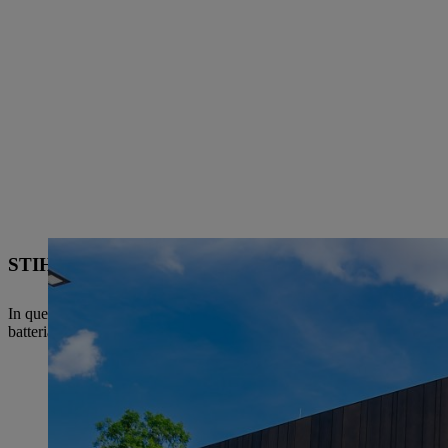
STIHL Plant 2, Waiblingen
In questo sito, il più grande in Germania per numero di dipendenti, si tr
batteria, nonché l'assemblaggio e la logistica di produzione.