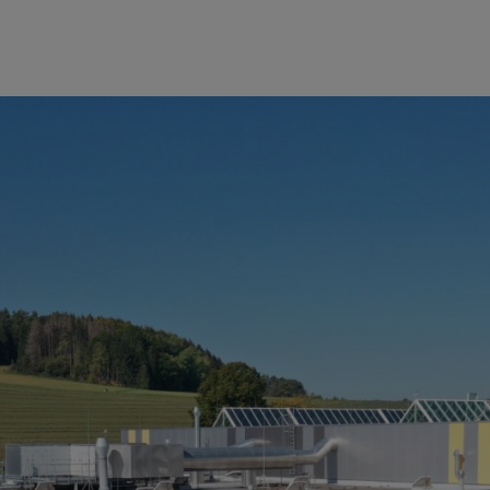
 all'avanguardia d'Europa. Lo stabilimento STIHL 4 non solo produce par
ia automobilistica, motociclistica, ciclistica, elettrica e del segmento de