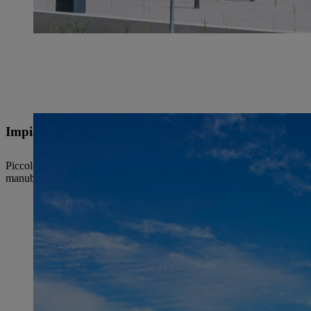
Impianto STIHL 3, Wiechs am Randen (Tengen)
Piccolo ma potente: Il nostro sito Tengen ha un carattere familiare. Se
manubri e coltelli a spazzola. In questo sito si assemblano anche seghe 