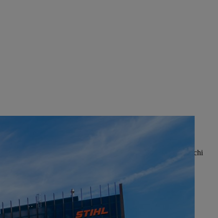
divisione acquisti, la produzione di parti in plastica, guide e pacchi