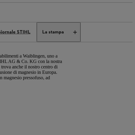
iornale STIHL
La stampa
tabilimenti a Waiblingen, uno a
TIHL AG & Co. KG con la nostra
 trova anche il nostro centro di
fusione di magnesio in Europa.
 in magnesio pressofuso, ad