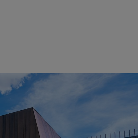
ovano, tra l'altro, il nostro centro di sviluppo all'avanguardia, la nostra 