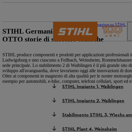
Il mondo STIHL
Informazioni su STIHL
STIHL Germania:
OTTO storie di successo tedesche
STIHL produce componenti e prodotti per applicazioni professionali in 
Ludwigsburg e uno ciascuno a Fellbach, Weinsheim, Rommelshausen
sede principale. Lo stabilimento 2 di Waiblingen è il più grande sito di
sviluppo all'avanguardia, dove lavoriamo oggi alle innovazioni di do
Oltre ai componenti in magnesio di alta qualità per le nostre motoseg
esempio per automobili, e-bike, computer, telefoni cellulari, sport ed 
STIHL Impianto 1, Waiblingen
STIHL Impianto 2, Waiblingen
Stabilimento STIHL 3, Wiechs a
STIHL Plant 4, Weinsheim