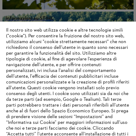
Informazioni su STIHL
Il nostro sito web utilizza cookie e altre tecnologie simili
("cookie"). Per consentire la fruizione del nostro sito web,
utilizziamo alcuni "cookie strettamente necessari" che non
Informazioni per i fornitori
richiedono il consenso dell’utente in quanto sono necessari
I prodotti
per garantire la funzionalità del sito. Utilizziamo altre
Contatto
tipologie di cookie, al fine di agevolare l’esperienza di
Carriera
navigazione dell’utente, e per offrire contenuti
Sistema Whistleblower
personalizzati, ivi inclusa l'analisi del comportamento
dell’utente, l'efficacia dei contenuti pubblicitari incluse
comunicazioni personalizzate e la creazione di profili riferiti
all’utente. Questi cookie vengono installati solo previo
consenso degli utenti. I cookie sono utilizzati sia da noi che
da terze parti (ad esempio, Google o Tealium). Tali terze
parti potrebbero trattare i dati personali riferibili all’utente
anche al di fuori dello Spazio Economico Europeo. Si prega
di prendere visione delle sezioni “Impostazioni” and
“Informativa sui Cookie” per maggiori informazioni sull’uso
che noi e terze parti facciamo dei cookie. Cliccando
“Accetta tutti” l’utente acconsente all’installazione di tutti i