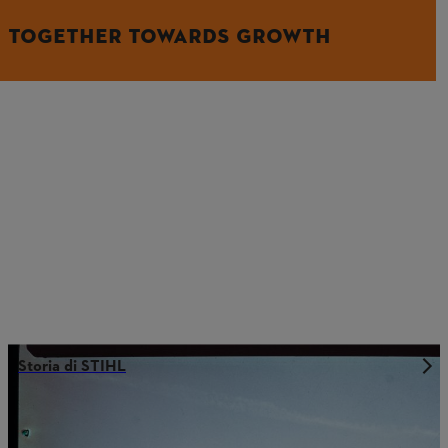
TOGETHER TOWARDS GROWTH
Storia di STIHL