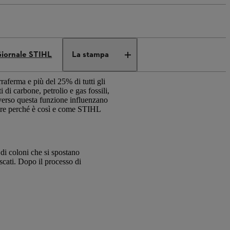
iornale STIHL
La stampa
rraferma e più del 25% di tutti gli
 di carbone, petrolio e gas fossili,
averso questa funzione influenzano
prire perché è così e come STIHL
e di coloni che si spostano
oscati. Dopo il processo di