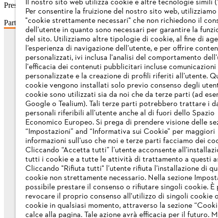
Il nostro sito web utilizza cookie e altre tecnologie simili (
Presidente del Consiglio di sorveglianza (
Aufsichtsrat
) di STIHL AG: I
Per consentire la fruizione del nostro sito web, utilizziamo
"cookie strettamente necessari" che non richiedono il co
Partita IVA n.: DE 147330096
dell’utente in quanto sono necessari per garantire la funzi
del sito. Utilizziamo altre tipologie di cookie, al fine di ag
l’esperienza di navigazione dell’utente, e per offrire conten
Informazioni per i fornitori
personalizzati, ivi inclusa l'analisi del comportamento dell’
I prodotti
l'efficacia dei contenuti pubblicitari incluse comunicazioni
Contatto
personalizzate e la creazione di profili riferiti all’utente. Q
Carriera
cookie vengono installati solo previo consenso degli utenti
Sistema Whistleblower
cookie sono utilizzati sia da noi che da terze parti (ad ese
Google o Tealium). Tali terze parti potrebbero trattare i d
personali riferibili all’utente anche al di fuori dello Spazio
Economico Europeo. Si prega di prendere visione delle se
“Impostazioni” and “Informativa sui Cookie” per maggiori
informazioni sull’uso che noi e terze parti facciamo dei co
Cliccando “Accetta tutti” l’utente acconsente all’installazi
tutti i cookie e a tutte le attività di trattamento a questi 
Cliccando "Rifiuta tutti" l’utente rifiuta l’installazione di qu
cookie non strettamente necessario. Nella sezione Impost
possibile prestare il consenso o rifiutare singoli cookie. È 
revocare il proprio consenso all'utilizzo di singoli cookie o 
cookie in qualsiasi momento, attraverso la sezione “Cookie
calce alla pagina. Tale azione avrà efficacia per il futuro. 
Impronta
Informativa sulla privacy
Informaz