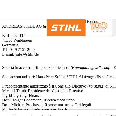
Il mondo STIHL
Legal Notice
ANDREAS STIHL AG & Co. KG
Badstraße 115
71336 Waiblingen
Germania
Tel.: +49 7151 26-0
E-mail:
info@stihl.de
Società in accomandita per azioni tedesca (
Kommanditgesellschaft
- K
Soci accomandatari: Hans Peter Stihl e STIHL Aktiengesellschaft co
Il rappresentante autorizzato è il Consiglio Direttivo (
Vorstand
) di S
Michael Traub, Presidente del Consiglio Direttivo
Ingrid Jägering, Finanza
Dott. Holger Lochmann, Ricerca e Sviluppo
Dott. Michael Prochaska, Risorse umane e affari legali
Martin Schwarz, Produzione e materiali