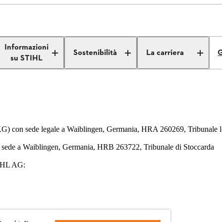
Informazioni
Sostenibilità
La carriera
G
su STIHL
G) con sede legale a Waiblingen, Germania, HRA 260269, Tribunale l
n sede a Waiblingen, Germania, HRB 263722, Tribunale di Stoccarda
TIHL AG: