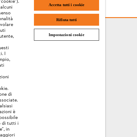
"cookie").
l dott. Nikolas Stihl
Accetta tutti i cookie
 alcuni
nsenso
onalità
Rifiuta tutti
evolare
uti
Impostazioni cookie
utente,
uesti
. I
mpio,
ati
zioni
okie.
one di
associate.
alsiasi
azioni è
possibile
di tutti i
”, in
Maggiori
ioni sui cookie