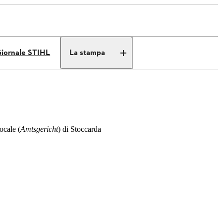
iornale STIHL
La stampa
ocale (
Amtsgericht
) di Stoccarda