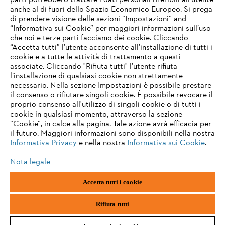
parti potrebbero trattare i dati personali riferibili all’utente
anche al di fuori dello Spazio Economico Europeo. Si prega
di prendere visione delle sezioni “Impostazioni” and
“Informativa sui Cookie” per maggiori informazioni sull’uso
che noi e terze parti facciamo dei cookie. Cliccando
“Accetta tutti” l’utente acconsente all’installazione di tutti i
cookie e a tutte le attività di trattamento a questi
associate. Cliccando "Rifiuta tutti" l’utente rifiuta
l’installazione di qualsiasi cookie non strettamente
necessario. Nella sezione Impostazioni è possibile prestare
il consenso o rifiutare singoli cookie. È possibile revocare il
proprio consenso all'utilizzo di singoli cookie o di tutti i
cookie in qualsiasi momento, attraverso la sezione
“Cookie”, in calce alla pagina. Tale azione avrà efficacia per
il futuro. Maggiori informazioni sono disponibili nella nostra
Informativa Privacy
e nella nostra
Informativa sui Cookie
.
Nota legale
Accetta tutti i cookie
Impronta
Informativa sulla privacy
Informazioni sui cookie
ANDREAS STIHL AG & Co. KG ©2023
Rifiuta tutti