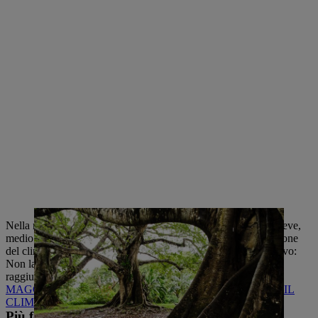
Nella nostra strategia per il clima abbiamo definito misure a breve,
medio e lungo termine che determinano quali azioni di protezione
del clima vengono intraprese in tutta l'azienda. Il nostro obiettivo:
Non lasciare più un'impronta di CO₂ come Gruppo STIHL e
raggiungere la neutralità dei gas serra in tutto il mondo.
MAGGIORI INFORMAZIONI SULLA STRATEGIA PER IL
CLIMA
Più forti insieme -