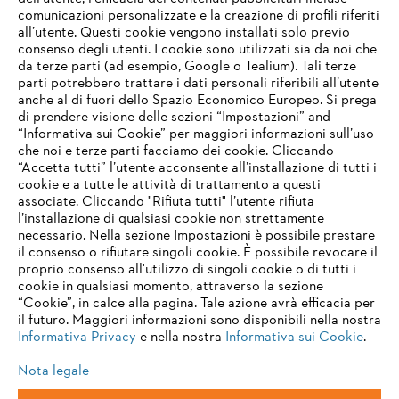
a portata di clic!
comunicazioni personalizzate e la creazione di profili riferiti
all’utente. Questi cookie vengono installati solo previo
Vai alla homepage
consenso degli utenti. I cookie sono utilizzati sia da noi che
Vai alla ricerca di lavoro
da terze parti (ad esempio, Google o Tealium). Tali terze
parti potrebbero trattare i dati personali riferibili all’utente
anche al di fuori dello Spazio Economico Europeo. Si prega
di prendere visione delle sezioni “Impostazioni” and
“Informativa sui Cookie” per maggiori informazioni sull’uso
che noi e terze parti facciamo dei cookie. Cliccando
“Accetta tutti” l’utente acconsente all’installazione di tutti i
cookie e a tutte le attività di trattamento a questi
Informazioni per i fornitori
associate. Cliccando "Rifiuta tutti" l’utente rifiuta
I prodotti
l’installazione di qualsiasi cookie non strettamente
Contatto
necessario. Nella sezione Impostazioni è possibile prestare
Carriera
il consenso o rifiutare singoli cookie. È possibile revocare il
Sistema Whistleblower
proprio consenso all'utilizzo di singoli cookie o di tutti i
cookie in qualsiasi momento, attraverso la sezione
“Cookie”, in calce alla pagina. Tale azione avrà efficacia per
il futuro. Maggiori informazioni sono disponibili nella nostra
Informativa Privacy
e nella nostra
Informativa sui Cookie
.
Nota legale