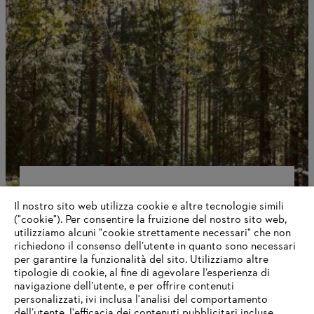
SIETE APERTI AD ALTRE PAGINE
Il nostro sito web utilizza cookie e altre tecnologie simili
STIHL?
("cookie"). Per consentire la fruizione del nostro sito web,
utilizziamo alcuni "cookie strettamente necessari" che non
richiedono il consenso dell’utente in quanto sono necessari
per garantire la funzionalità del sito. Utilizziamo altre
tipologie di cookie, al fine di agevolare l’esperienza di
Errore 404. STIHL è estremamente versatile, ma purtroppo
navigazione dell’utente, e per offrire contenuti
questa pagina non esiste (più). La nostra homepage offre
personalizzati, ivi inclusa l'analisi del comportamento
una panoramica di tutti i contenuti attuali del sito STIHL -
dell’utente, l'efficacia dei contenuti pubblicitari incluse