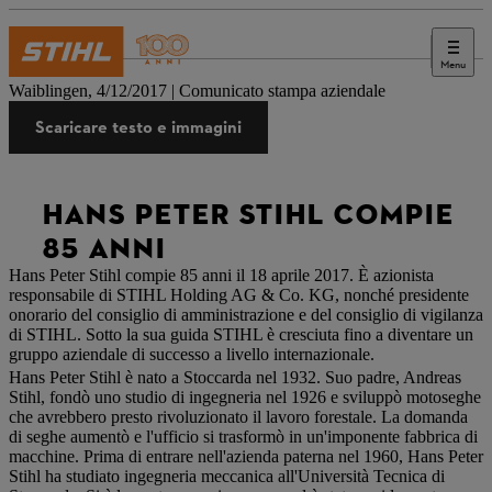
Menu
Stampa
Waiblingen, 4/12/2017 | Comunicato stampa aziendale
Scaricare testo e immagini
HANS PETER STIHL COMPIE
85 ANNI
Hans Peter Stihl compie 85 anni il 18 aprile 2017. È azionista
responsabile di STIHL Holding AG & Co. KG, nonché presidente
onorario del consiglio di amministrazione e del consiglio di vigilanza
di STIHL. Sotto la sua guida STIHL è cresciuta fino a diventare un
gruppo aziendale di successo a livello internazionale.
Hans Peter Stihl è nato a Stoccarda nel 1932. Suo padre, Andreas
Stihl, fondò uno studio di ingegneria nel 1926 e sviluppò motoseghe
che avrebbero presto rivoluzionato il lavoro forestale. La domanda
di seghe aumentò e l'ufficio si trasformò in un'imponente fabbrica di
macchine. Prima di entrare nell'azienda paterna nel 1960, Hans Peter
Stihl ha studiato ingegneria meccanica all'Università Tecnica di