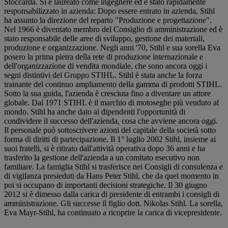
Stoccarda. Si è laureato come ingegnere ed è stato rapidamente
responsabilizzato in azienda: Dopo essere entrato in azienda, Stihl
ha assunto la direzione del reparto "Produzione e progettazione".
Nel 1966 è diventato membro del Consiglio di amministrazione ed è
stato responsabile delle aree di sviluppo, gestione dei materiali,
produzione e organizzazione. Negli anni '70, Stihl e sua sorella Eva
posero la prima pietra della rete di produzione internazionale e
dell'organizzazione di vendita mondiale, che sono ancora oggi i
segni distintivi del Gruppo STIHL. Stihl è stata anche la forza
trainante del continuo ampliamento della gamma di prodotti STIHL.
Sotto la sua guida, l'azienda è cresciuta fino a diventare un attore
globale. Dal 1971 STIHL è il marchio di motoseghe più venduto al
mondo. Stihl ha anche dato ai dipendenti l'opportunità di
condividere il successo dell'azienda, cosa che avviene ancora oggi.
Il personale può sottoscrivere azioni del capitale della società sotto
forma di diritti di partecipazione. Il 1° luglio 2002 Stihl, insieme ai
suoi fratelli, si è ritirato dall'attività operativa dopo 36 anni e ha
trasferito la gestione dell'azienda a un comitato esecutivo non
familiare. La famiglia Stihl si trasferisce nei Consigli di consulenza e
di vigilanza presieduti da Hans Peter Stihl, che da quel momento in
poi si occupano di importanti decisioni strategiche. Il 30 giugno
2012 si è dimesso dalla carica di presidente di entrambi i consigli di
amministrazione. Gli successe il figlio dott. Nikolas Stihl. La sorella,
Eva Mayr-Stihl, ha continuato a ricoprire la carica di vicepresidente.