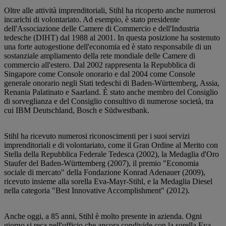
Oltre alle attività imprenditoriali, Stihl ha ricoperto anche numerosi
incarichi di volontariato. Ad esempio, è stato presidente
dell'Associazione delle Camere di Commercio e dell'Industria
tedesche (DIHT) dal 1988 al 2001. In questa posizione ha sostenuto
una forte autogestione dell'economia ed è stato responsabile di un
sostanziale ampliamento della rete mondiale delle Camere di
commercio all'estero. Dal 2002 rappresenta la Repubblica di
Singapore come Console onorario e dal 2004 come Console
generale onorario negli Stati tedeschi di Baden-Württemberg, Assia,
Renania Palatinato e Saarland. È stato anche membro del Consiglio
di sorveglianza e del Consiglio consultivo di numerose società, tra
cui IBM Deutschland, Bosch e Südwestbank.
Stihl ha ricevuto numerosi riconoscimenti per i suoi servizi
imprenditoriali e di volontariato, come il Gran Ordine al Merito con
Stella della Repubblica Federale Tedesca (2002), la Medaglia d'Oro
Staufer del Baden-Württemberg (2007), il premio "Economia
sociale di mercato" della Fondazione Konrad Adenauer (2009),
ricevuto insieme alla sorella Eva-Mayr-Stihl, e la Medaglia Diesel
nella categoria "Best Innovative Accomplishment" (2012).
Anche oggi, a 85 anni, Stihl è molto presente in azienda. Ogni
giorno si reca nell'ufficio che ancora condivide con la sorella Eva