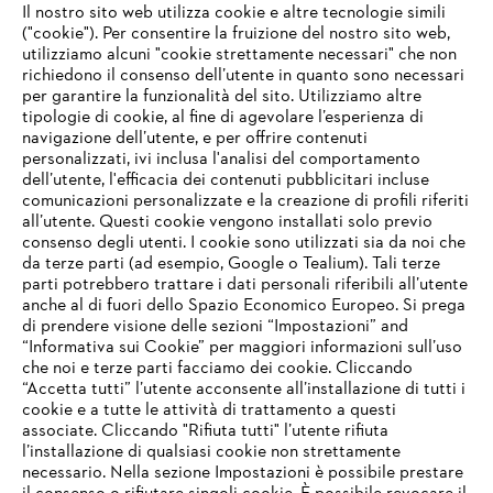
Il nostro sito web utilizza cookie e altre tecnologie simili
("cookie"). Per consentire la fruizione del nostro sito web,
utilizziamo alcuni "cookie strettamente necessari" che non
richiedono il consenso dell’utente in quanto sono necessari
per garantire la funzionalità del sito. Utilizziamo altre
tipologie di cookie, al fine di agevolare l’esperienza di
navigazione dell’utente, e per offrire contenuti
personalizzati, ivi inclusa l'analisi del comportamento
dell’utente, l'efficacia dei contenuti pubblicitari incluse
Informazioni per i fornitori
comunicazioni personalizzate e la creazione di profili riferiti
I prodotti
all’utente. Questi cookie vengono installati solo previo
Contatto
consenso degli utenti. I cookie sono utilizzati sia da noi che
Carriera
da terze parti (ad esempio, Google o Tealium). Tali terze
Sistema Whistleblower
parti potrebbero trattare i dati personali riferibili all’utente
anche al di fuori dello Spazio Economico Europeo. Si prega
di prendere visione delle sezioni “Impostazioni” and
“Informativa sui Cookie” per maggiori informazioni sull’uso
che noi e terze parti facciamo dei cookie. Cliccando
“Accetta tutti” l’utente acconsente all’installazione di tutti i
cookie e a tutte le attività di trattamento a questi
associate. Cliccando "Rifiuta tutti" l’utente rifiuta
l’installazione di qualsiasi cookie non strettamente
necessario. Nella sezione Impostazioni è possibile prestare