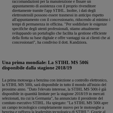
raccomandazioni per la manutenzione e fissare un
appuntamento di assistenza con il proprio rivenditore
direttamente tramite l'app STIHL. Inoltre, i dati degli
elettroutensili possono essere trasmessi in anticipo rispetto
all'appuntamento con il concessionario, riducendo al minimo i
tempi di permanenza in officina. "Per soddisfare le esigenze
specifiche degli utenti professionali, stiamo attualmente
sviluppando un portafoglio che facilita la gestione efficiente
della flotta su base digitale e offre vantaggi sia ai clienti che ai
concessionari", ha condiviso il dott. Kandziora.
Una prima mondiale: La STIHL MS 500i
disponibile dalla stagione 2018/19
La prima motosega a benzina con iniezione a controllo elettronico,
la STIHL MS 500i, sarà disponibile in tutto il mondo all'inizio del
prossimo anno. "Dato l'elevato interesse, la STIHL MS 500i è già
disponibile in quantità limitate per la stagione 2018/19 in mercati
selezionati, tra cui la Germania", ha annunciato il presidente del
comitato esecutivo STIHL. Ha spiegato: "La STIHL MS 500i apre
un campo tecnologico completamente nuovo per le motoseghe a
benzina e rafforza la leadership tecnologica di STIHL". Grazie al