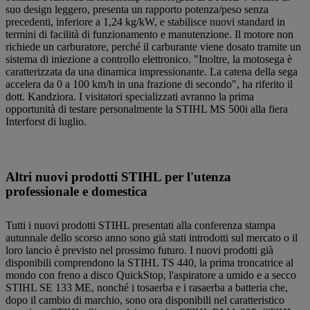
suo design leggero, presenta un rapporto potenza/peso senza
precedenti, inferiore a 1,24 kg/kW, e stabilisce nuovi standard in
termini di facilità di funzionamento e manutenzione. Il motore non
richiede un carburatore, perché il carburante viene dosato tramite un
sistema di iniezione a controllo elettronico. "Inoltre, la motosega è
caratterizzata da una dinamica impressionante. La catena della sega
accelera da 0 a 100 km/h in una frazione di secondo", ha riferito il
dott. Kandziora. I visitatori specializzati avranno la prima
opportunità di testare personalmente la STIHL MS 500i alla fiera
Interforst di luglio.
Altri nuovi prodotti STIHL per l'utenza
professionale e domestica
Tutti i nuovi prodotti STIHL presentati alla conferenza stampa
autunnale dello scorso anno sono già stati introdotti sul mercato o il
loro lancio è previsto nel prossimo futuro. I nuovi prodotti già
disponibili comprendono la STIHL TS 440, la prima troncatrice al
mondo con freno a disco QuickStop, l'aspiratore a umido e a secco
STIHL SE 133 ME, nonché i tosaerba e i rasaerba a batteria che,
dopo il cambio di marchio, sono ora disponibili nel caratteristico