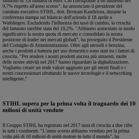
fatturato di 3,8 miliardi di euro. Ciò corrisponde a un aumento del
9,7% rispetto all'anno scorso", ha annunciato il presidente del
comitato esecutivo STIHL, dott. Bertram Kandziora, durante la
conferenza stampa sul bilancio dell'azienda il 18 aprile a
Waiblingen. Escludendo l'influenza dei tassi di cambio, la crescita
del fatturato sarebbe stata del 10,2%. "Abbiamo aumentato in modo
significativo la nostra quota di mercato e consolidato la nostra
posizione di leader nei mercati globali", ha proseguito il Presidente
del Consiglio di Amministrazione. Oltre agli utensili a benzina,
anche i prodotti a batteria per uso domestico sono stati tra i fattori di
crescita. "Per rendere i nostri prodotti ancora più attraenti, molte
delle nostre attività nel 2017 hanno riguardato la digitalizzazione.
Vogliamo creare un reale valore aggiunto per gli utenti finali e i
nostri concessionari sfruttando le nuove tecnologie e il networking
intelligente."
STIHL supera per la prima volta il traguardo dei 10
milioni di unità vendute
Il Gruppo STIHL ha registrato nel 2017 tassi di crescita a due cifre
in tutti i continenti. "L'anno scorso abbiamo venduto per la prima
volta più di 10 milioni di unità motore in tutto il mondo", ha