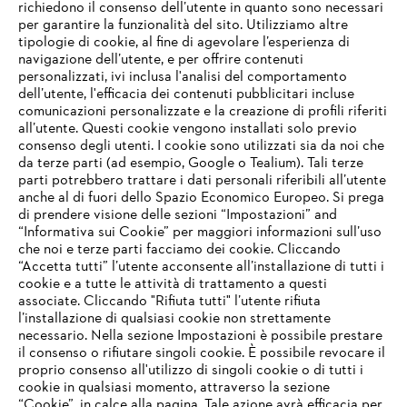
richiedono il consenso dell’utente in quanto sono necessari
Informazioni su STIHL
per garantire la funzionalità del sito. Utilizziamo altre
tipologie di cookie, al fine di agevolare l’esperienza di
navigazione dell’utente, e per offrire contenuti
personalizzati, ivi inclusa l'analisi del comportamento
dell’utente, l'efficacia dei contenuti pubblicitari incluse
Informazioni per i fornitori
comunicazioni personalizzate e la creazione di profili riferiti
I prodotti
all’utente. Questi cookie vengono installati solo previo
Contatto
consenso degli utenti. I cookie sono utilizzati sia da noi che
Carriera
da terze parti (ad esempio, Google o Tealium). Tali terze
Sistema Whistleblower
parti potrebbero trattare i dati personali riferibili all’utente
anche al di fuori dello Spazio Economico Europeo. Si prega
di prendere visione delle sezioni “Impostazioni” and
“Informativa sui Cookie” per maggiori informazioni sull’uso
che noi e terze parti facciamo dei cookie. Cliccando
“Accetta tutti” l’utente acconsente all’installazione di tutti i
cookie e a tutte le attività di trattamento a questi
associate. Cliccando "Rifiuta tutti" l’utente rifiuta
l’installazione di qualsiasi cookie non strettamente
necessario. Nella sezione Impostazioni è possibile prestare
il consenso o rifiutare singoli cookie. È possibile revocare il
proprio consenso all'utilizzo di singoli cookie o di tutti i
cookie in qualsiasi momento, attraverso la sezione
“Cookie”, in calce alla pagina. Tale azione avrà efficacia per