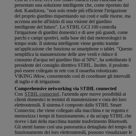
presentato una soluzione intelligente che, come riportato dal
dott. Kandziora, "non solo rende più efficiente l'irrigazione
del proprio giardino risparmiando sui costi e sulle risorse, ma
accenna anche all'inizio di una visione del giardino
intelligente del futuro". Lo STIHL GCI 100 controlla
l'irrigazione di giardini domestici e di aree più grandi, come
parchi e campi sportivi, sulla base dei dati meteorologici in
tempo reale. Il sistema intelligente viene gestito tramite
un'applicazione che funziona su smartphone o tablet. "Questo
semplifica la manutenzione delle aree verdi e riduce il
consumo d'acqua nel giardino fino al 50%", ha sottolineato il
presidente del consiglio direttivo STIHL. Inoltre, il prodotto
può essere collegato in rete con il rasaerba robotizzato
VIKING iMow, consentendo così di coordinare gli intervalli
di taglio e di irrigazione.
Comprehensive networking via STIHL connected
Con
STIHL connected
, l'azienda apre nuove possibilità ai
clienti domestici in termini di manutenzione e cura dei loro
elettroutensili. Il sistema è composto dallo STIHL Smart
Connector, che viene collegato alla macchina e ne registra e
memorizza i tempi di funzionamento, e da un'app STIHL che
riceve i dati della macchina tramite trasferimento Bluetooth.
Gli utenti hanno così una panoramica dettagliata del tempo di
funzionamento dei loro elettroutensili, possono visualizzare le