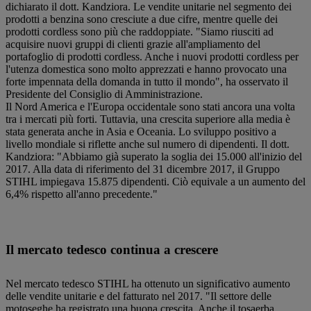
dichiarato il dott. Kandziora. Le vendite unitarie nel segmento dei
prodotti a benzina sono cresciute a due cifre, mentre quelle dei
prodotti cordless sono più che raddoppiate. "Siamo riusciti ad
acquisire nuovi gruppi di clienti grazie all'ampliamento del
portafoglio di prodotti cordless. Anche i nuovi prodotti cordless per
l'utenza domestica sono molto apprezzati e hanno provocato una
forte impennata della domanda in tutto il mondo", ha osservato il
Presidente del Consiglio di Amministrazione.
Il Nord America e l'Europa occidentale sono stati ancora una volta
tra i mercati più forti. Tuttavia, una crescita superiore alla media è
stata generata anche in Asia e Oceania. Lo sviluppo positivo a
livello mondiale si riflette anche sul numero di dipendenti. Il dott.
Kandziora: "Abbiamo già superato la soglia dei 15.000 all'inizio del
2017. Alla data di riferimento del 31 dicembre 2017, il Gruppo
STIHL impiegava 15.875 dipendenti. Ciò equivale a un aumento del
6,4% rispetto all'anno precedente."
Il mercato tedesco continua a crescere
Nel mercato tedesco STIHL ha ottenuto un significativo aumento
delle vendite unitarie e del fatturato nel 2017. "Il settore delle
motoseghe ha registrato una buona crescita. Anche il tosaerba