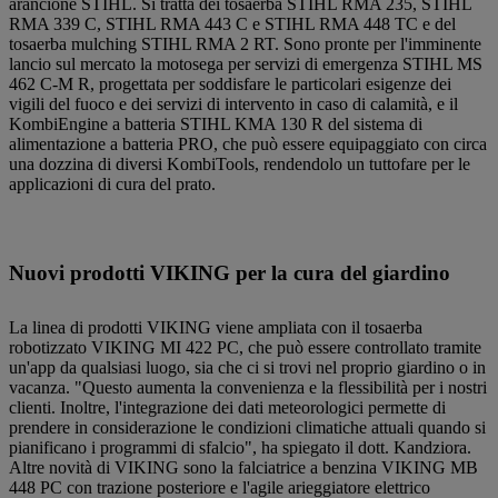
arancione STIHL. Si tratta dei tosaerba STIHL RMA 235, STIHL
RMA 339 C, STIHL RMA 443 C e STIHL RMA 448 TC e del
tosaerba mulching STIHL RMA 2 RT. Sono pronte per l'imminente
lancio sul mercato la motosega per servizi di emergenza STIHL MS
462 C-M R, progettata per soddisfare le particolari esigenze dei
vigili del fuoco e dei servizi di intervento in caso di calamità, e il
KombiEngine a batteria STIHL KMA 130 R del sistema di
alimentazione a batteria PRO, che può essere equipaggiato con circa
una dozzina di diversi KombiTools, rendendolo un tuttofare per le
applicazioni di cura del prato.
Nuovi prodotti VIKING per la cura del giardino
La linea di prodotti VIKING viene ampliata con il tosaerba
robotizzato VIKING MI 422 PC, che può essere controllato tramite
un'app da qualsiasi luogo, sia che ci si trovi nel proprio giardino o in
vacanza. "Questo aumenta la convenienza e la flessibilità per i nostri
clienti. Inoltre, l'integrazione dei dati meteorologici permette di
prendere in considerazione le condizioni climatiche attuali quando si
pianificano i programmi di sfalcio", ha spiegato il dott. Kandziora.
Altre novità di VIKING sono la falciatrice a benzina VIKING MB
448 PC con trazione posteriore e l'agile arieggiatore elettrico