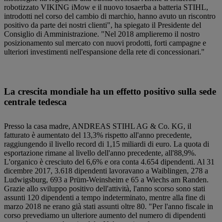
robotizzato VIKING iMow e il nuovo tosaerba a batteria STIHL,
introdotti nel corso del cambio di marchio, hanno avuto un riscontro
positivo da parte dei nostri clienti", ha spiegato il Presidente del
Consiglio di Amministrazione. "Nel 2018 amplieremo il nostro
posizionamento sul mercato con nuovi prodotti, forti campagne e
ulteriori investimenti nell'espansione della rete di concessionari."
La crescita mondiale ha un effetto positivo sulla sede
centrale tedesca
Presso la casa madre, ANDREAS STIHL AG & Co. KG, il
fatturato è aumentato del 13,3% rispetto all'anno precedente,
raggiungendo il livello record di 1,15 miliardi di euro. La quota di
esportazione rimane al livello dell'anno precedente, all'88,9%.
L'organico è cresciuto del 6,6% e ora conta 4.654 dipendenti. Al 31
dicembre 2017, 3.618 dipendenti lavoravano a Waiblingen, 278 a
Ludwigsburg, 693 a Prüm-Weinsheim e 65 a Wiechs am Randen.
Grazie allo sviluppo positivo dell'attività, l'anno scorso sono stati
assunti 120 dipendenti a tempo indeterminato, mentre alla fine di
marzo 2018 ne erano già stati assunti oltre 80. "Per l'anno fiscale in
corso prevediamo un ulteriore aumento del numero di dipendenti