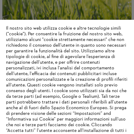
Il nostro sito web utilizza cookie e altre tecnologie simili
("cookie"). Per consentire la fruizione del nostro sito web,
utilizziamo alcuni "cookie strettamente necessari" che non
richiedono il consenso dell’utente in quanto sono necessari
Governance e organizzazione aziendale
per garantire la funzionalità del sito. Utilizziamo altre
tipologie di cookie, al fine di agevolare l’esperienza di
navigazione dell’utente, e per offrire contenuti
personalizzati, ivi inclusa l'analisi del comportamento
dell’utente, l'efficacia dei contenuti pubblicitari incluse
Informazioni per i fornitori
comunicazioni personalizzate e la creazione di profili riferiti
I prodotti
all’utente. Questi cookie vengono installati solo previo
Contatto
consenso degli utenti. I cookie sono utilizzati sia da noi che
Carriera
da terze parti (ad esempio, Google o Tealium). Tali terze
Sistema Whistleblower
parti potrebbero trattare i dati personali riferibili all’utente
anche al di fuori dello Spazio Economico Europeo. Si prega
di prendere visione delle sezioni “Impostazioni” and
“Informativa sui Cookie” per maggiori informazioni sull’uso
che noi e terze parti facciamo dei cookie. Cliccando
“Accetta tutti” l’utente acconsente all’installazione di tutti i