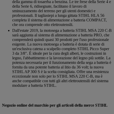
della gamma di tosaerba a benzina. Le tre frese della Serie 4 e
della Serie 6, ridisegnate, facilitano il lavoro di
sminuzzamento del terreno per gli utenti domestici e
professionali. Il tagliasiepi a lunga gittata STIHL HLA 56
completa il sistema di alimentazione a batteria COMPACT,
che ora comprende otto elettroutensili.
Dall'estate 2019, la motosega a batteria STIHL MSA 220 C-B
sarà aggiunta al sistema di alimentazione a batteria PRO, che
comprenderà quindi quasi 30 prodotti per l'uso professionale
esigente. La nuova motosega a batteria è dotata di serie di
un'esclusiva catena a scalpello completo STIHL Picco Super
3 da 3/8". È ideale per la cura degli alberi, le costruzioni in
legno, l'abbattimento e la lavorazione del legno più sottile. La
potenza necessaria per il funzionamento della sega a batteria è
fornita da una potente batteria al litio da 36 volt; la nuova
STIHL AP 300 S è la scelta consigliata. Offre una resistenza
eccezionale non solo per lo STIHL MSA 220 C-B, ma è
anche compatibile con tutti gli altri elettroutensili del sistema
modulare a batteria STIHL.
Negozio online del marchio per gli articoli della merce STIHL