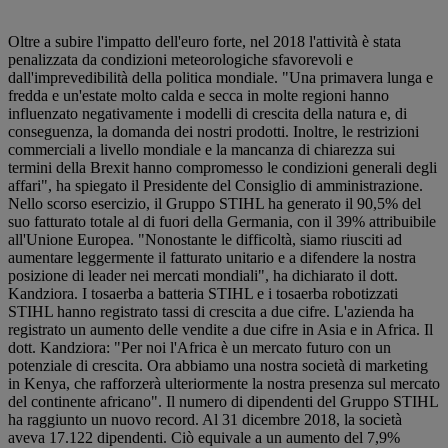
Oltre a subire l'impatto dell'euro forte, nel 2018 l'attività è stata
penalizzata da condizioni meteorologiche sfavorevoli e
dall'imprevedibilità della politica mondiale. "Una primavera lunga e
fredda e un'estate molto calda e secca in molte regioni hanno
influenzato negativamente i modelli di crescita della natura e, di
conseguenza, la domanda dei nostri prodotti. Inoltre, le restrizioni
commerciali a livello mondiale e la mancanza di chiarezza sui
termini della Brexit hanno compromesso le condizioni generali degli
affari", ha spiegato il Presidente del Consiglio di amministrazione.
Nello scorso esercizio, il Gruppo STIHL ha generato il 90,5% del
suo fatturato totale al di fuori della Germania, con il 39% attribuibile
all'Unione Europea. "Nonostante le difficoltà, siamo riusciti ad
aumentare leggermente il fatturato unitario e a difendere la nostra
posizione di leader nei mercati mondiali", ha dichiarato il dott.
Kandziora. I tosaerba a batteria STIHL e i tosaerba robotizzati
STIHL hanno registrato tassi di crescita a due cifre. L'azienda ha
registrato un aumento delle vendite a due cifre in Asia e in Africa. Il
dott. Kandziora: "Per noi l'Africa è un mercato futuro con un
potenziale di crescita. Ora abbiamo una nostra società di marketing
in Kenya, che rafforzerà ulteriormente la nostra presenza sul mercato
del continente africano". Il numero di dipendenti del Gruppo STIHL
ha raggiunto un nuovo record. Al 31 dicembre 2018, la società
aveva 17.122 dipendenti. Ciò equivale a un aumento del 7,9%