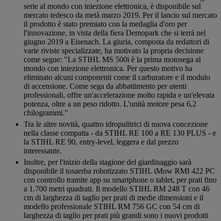
serie al mondo con iniezione elettronica, è disponibile sul
mercato tedesco da metà marzo 2019. Per il lancio sul mercato
il prodotto è stato premiato con la medaglia d'oro per
l'innovazione, in vista della fiera Demopark che si terrà nel
giugno 2019 a Eisenach. La giuria, composta da redattori di
varie riviste specializzate, ha motivato la propria decisione
come segue: "La STIHL MS 500i è la prima motosega al
mondo con iniezione elettronica. Per questo motivo ha
eliminato alcuni componenti come il carburatore e il modulo
di accensione. Come sega da abbattimento per utenti
professionali, offre un'accelerazione molto rapida e un'elevata
potenza, oltre a un peso ridotto. L'unità motore pesa 6,2
chilogrammi."
Tra le altre novità, quattro idropulitrici di nuova concezione
nella classe compatta - da STIHL RE 100 a RE 130 PLUS - e
la STIHL RE 90, entry-level, leggera e dal prezzo
interessante.
Inoltre, per l'inizio della stagione del giardinaggio sarà
disponibile il tosaerba robotizzato STIHL iMow RMI 422 PC
con controllo tramite app su smartphone o tablet, per prati fino
a 1.700 metri quadrati. Il modello STIHL RM 248 T con 46
cm di larghezza di taglio per prati di medie dimensioni e il
modello professionale STIHL RM 756 GC con 54 cm di
larghezza di taglio per prati più grandi sono i nuovi prodotti