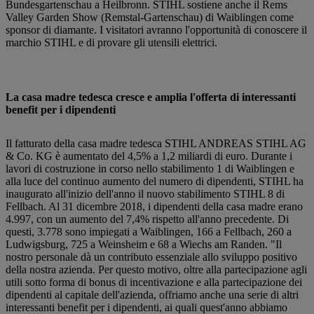
Bundesgartenschau a Heilbronn. STIHL sostiene anche il Rems
Valley Garden Show (Remstal-Gartenschau) di Waiblingen come
sponsor di diamante. I visitatori avranno l'opportunità di conoscere il
marchio STIHL e di provare gli utensili elettrici.
La casa madre tedesca cresce e amplia l'offerta di interessanti
benefit per i dipendenti
Il fatturato della casa madre tedesca STIHL ANDREAS STIHL AG
& Co. KG è aumentato del 4,5% a 1,2 miliardi di euro. Durante i
lavori di costruzione in corso nello stabilimento 1 di Waiblingen e
alla luce del continuo aumento del numero di dipendenti, STIHL ha
inaugurato all'inizio dell'anno il nuovo stabilimento STIHL 8 di
Fellbach. Al 31 dicembre 2018, i dipendenti della casa madre erano
4.997, con un aumento del 7,4% rispetto all'anno precedente. Di
questi, 3.778 sono impiegati a Waiblingen, 166 a Fellbach, 260 a
Ludwigsburg, 725 a Weinsheim e 68 a Wiechs am Randen. "Il
nostro personale dà un contributo essenziale allo sviluppo positivo
della nostra azienda. Per questo motivo, oltre alla partecipazione agli
utili sotto forma di bonus di incentivazione e alla partecipazione dei
dipendenti al capitale dell'azienda, offriamo anche una serie di altri
interessanti benefit per i dipendenti, ai quali quest'anno abbiamo