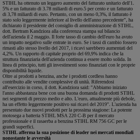
STIHL ha ottenuto un leggero aumento del fatturato unitario dell'1.
5% e un fatturato di 3.78 miliardi di euro.5 per cento e un fatturato
di 3,78 miliardi di euro. Pertanto, con un meno 0,3%, il fatturato è
stato solo leggermente inferiore al livello dell'anno precedente", ha
dichiarato il presidente del consiglio di amministrazione di STIHL,
dott. Bertram Kandziora alla conferenza stampa sul bilancio
dell'azienda il 2 maggio. Il forte tasso di cambio dell'euro ha avuto
un impatto negativo sulle entrate in euro. Se i tassi di cambio fossero
rimasti allo stesso livello del 2017, i ricavi sarebbero aumentati del
4,2%. Un rapporto di capitale proprio del 69,9% indica che la
struttura finanziaria dell'azienda continua a essere molto solida. In
linea di principio, tutti gli investimenti sono finanziati con le proprie
disponibilità liquide.
Oltre ai prodotti a benzina, anche i prodotti cordless hanno
contribuito alle vendite complessive di unità. Riferendosi
all'esercizio in corso, il dott. Kandziora said: "Abbiamo iniziato
l'anno abbastanza bene con una buona domanda di prodotti STIHL
nei segmenti di prezzo medio e alto. L'euro, attualmente più debole,
ha un effetto leggermente positivo sui ricavi del 2019". L'azienda ha
presentato due nuovi prodotti per la prossima stagione: La potente
motosega a batteria STIHL MSA 220 C-B per il mercato
professionale e il rasaerba a benzina STIHL RM 756 GC per le
grandi superfici.
STIHL afferma la sua posizione di leader nei mercati mondiali
nonostante le avversità