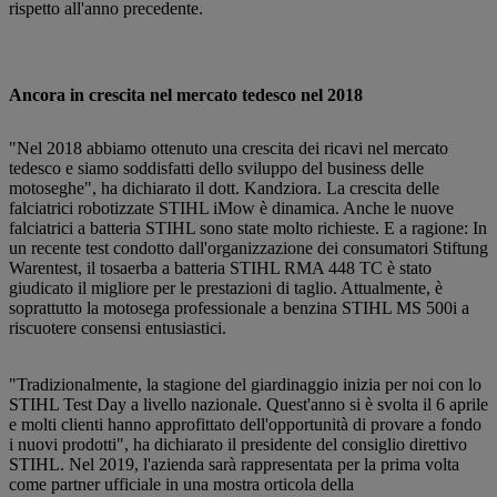
rispetto all'anno precedente.
Ancora in crescita nel mercato tedesco nel 2018
"Nel 2018 abbiamo ottenuto una crescita dei ricavi nel mercato
tedesco e siamo soddisfatti dello sviluppo del business delle
motoseghe", ha dichiarato il dott. Kandziora. La crescita delle
falciatrici robotizzate STIHL iMow è dinamica. Anche le nuove
falciatrici a batteria STIHL sono state molto richieste. E a ragione: In
un recente test condotto dall'organizzazione dei consumatori Stiftung
Warentest, il tosaerba a batteria STIHL RMA 448 TC è stato
giudicato il migliore per le prestazioni di taglio. Attualmente, è
soprattutto la motosega professionale a benzina STIHL MS 500i a
riscuotere consensi entusiastici.
"Tradizionalmente, la stagione del giardinaggio inizia per noi con lo
STIHL Test Day a livello nazionale. Quest'anno si è svolta il 6 aprile
e molti clienti hanno approfittato dell'opportunità di provare a fondo
i nuovi prodotti", ha dichiarato il presidente del consiglio direttivo
STIHL. Nel 2019, l'azienda sarà rappresentata per la prima volta
come partner ufficiale in una mostra orticola della