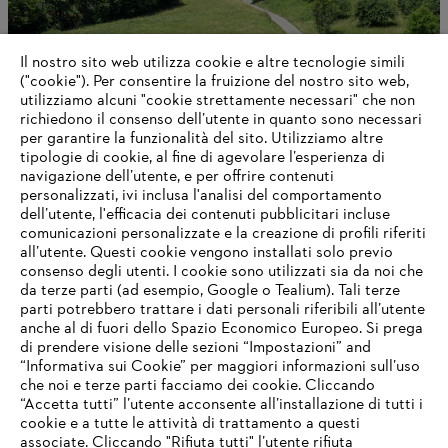
Il nostro sito web utilizza cookie e altre tecnologie simili
("cookie"). Per consentire la fruizione del nostro sito web,
utilizziamo alcuni "cookie strettamente necessari" che non
richiedono il consenso dell’utente in quanto sono necessari
Informazioni su STIHL
per garantire la funzionalità del sito. Utilizziamo altre
tipologie di cookie, al fine di agevolare l’esperienza di
navigazione dell’utente, e per offrire contenuti
personalizzati, ivi inclusa l'analisi del comportamento
dell’utente, l'efficacia dei contenuti pubblicitari incluse
Informazioni per i fornitori
comunicazioni personalizzate e la creazione di profili riferiti
I prodotti
all’utente. Questi cookie vengono installati solo previo
Contatto
consenso degli utenti. I cookie sono utilizzati sia da noi che
Carriera
da terze parti (ad esempio, Google o Tealium). Tali terze
Sistema Whistleblower
parti potrebbero trattare i dati personali riferibili all’utente
anche al di fuori dello Spazio Economico Europeo. Si prega
di prendere visione delle sezioni “Impostazioni” and
“Informativa sui Cookie” per maggiori informazioni sull’uso
che noi e terze parti facciamo dei cookie. Cliccando
“Accetta tutti” l’utente acconsente all’installazione di tutti i
cookie e a tutte le attività di trattamento a questi
associate. Cliccando "Rifiuta tutti" l’utente rifiuta