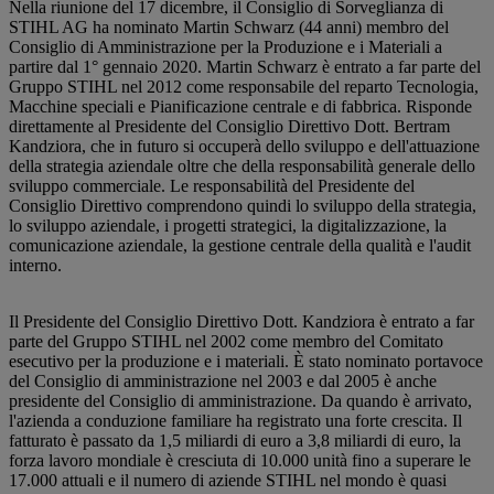
Nella riunione del 17 dicembre, il Consiglio di Sorveglianza di
STIHL AG ha nominato Martin Schwarz (44 anni) membro del
Consiglio di Amministrazione per la Produzione e i Materiali a
partire dal 1° gennaio 2020. Martin Schwarz è entrato a far parte del
Gruppo STIHL nel 2012 come responsabile del reparto Tecnologia,
Macchine speciali e Pianificazione centrale e di fabbrica. Risponde
direttamente al Presidente del Consiglio Direttivo Dott. Bertram
Kandziora, che in futuro si occuperà dello sviluppo e dell'attuazione
della strategia aziendale oltre che della responsabilità generale dello
sviluppo commerciale. Le responsabilità del Presidente del
Consiglio Direttivo comprendono quindi lo sviluppo della strategia,
lo sviluppo aziendale, i progetti strategici, la digitalizzazione, la
comunicazione aziendale, la gestione centrale della qualità e l'audit
interno.
Il Presidente del Consiglio Direttivo Dott. Kandziora è entrato a far
parte del Gruppo STIHL nel 2002 come membro del Comitato
esecutivo per la produzione e i materiali. È stato nominato portavoce
del Consiglio di amministrazione nel 2003 e dal 2005 è anche
presidente del Consiglio di amministrazione. Da quando è arrivato,
l'azienda a conduzione familiare ha registrato una forte crescita. Il
fatturato è passato da 1,5 miliardi di euro a 3,8 miliardi di euro, la
forza lavoro mondiale è cresciuta di 10.000 unità fino a superare le
17.000 attuali e il numero di aziende STIHL nel mondo è quasi