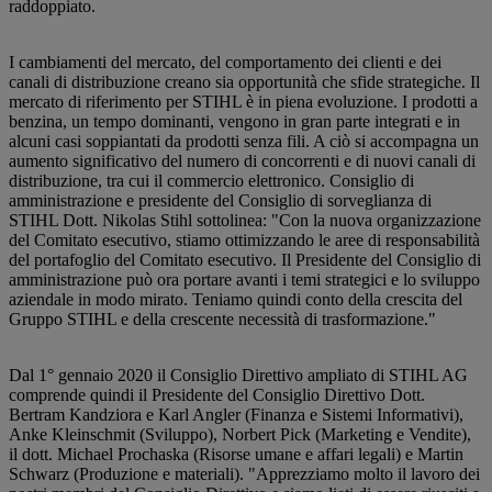
raddoppiato.
I cambiamenti del mercato, del comportamento dei clienti e dei
canali di distribuzione creano sia opportunità che sfide strategiche. Il
mercato di riferimento per STIHL è in piena evoluzione. I prodotti a
benzina, un tempo dominanti, vengono in gran parte integrati e in
alcuni casi soppiantati da prodotti senza fili. A ciò si accompagna un
aumento significativo del numero di concorrenti e di nuovi canali di
distribuzione, tra cui il commercio elettronico. Consiglio di
amministrazione e presidente del Consiglio di sorveglianza di
STIHL Dott. Nikolas Stihl sottolinea: "Con la nuova organizzazione
del Comitato esecutivo, stiamo ottimizzando le aree di responsabilità
del portafoglio del Comitato esecutivo. Il Presidente del Consiglio di
amministrazione può ora portare avanti i temi strategici e lo sviluppo
aziendale in modo mirato. Teniamo quindi conto della crescita del
Gruppo STIHL e della crescente necessità di trasformazione."
Dal 1° gennaio 2020 il Consiglio Direttivo ampliato di STIHL AG
comprende quindi il Presidente del Consiglio Direttivo Dott.
Bertram Kandziora e Karl Angler (Finanza e Sistemi Informativi),
Anke Kleinschmit (Sviluppo), Norbert Pick (Marketing e Vendite),
il dott. Michael Prochaska (Risorse umane e affari legali) e Martin
Schwarz (Produzione e materiali). "Apprezziamo molto il lavoro dei