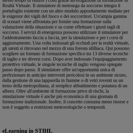
stesso tempo di ridurre i costi grazie all'erogazione di formazione in
Realtà Virtuale. Il simulatore di motosega da soccorso integra il
portafoglio esistente con un altro modulo appositamente studiato per
le esigenze dei vigili del fuoco e dei soccorritori. Un'ampia gamma
di scenari viene affrontata per fornire una formazione sulla
valutazione della situazione e su come effettuare i giusti tagli di
soccorso. I servizi di emergenza possono utilizzare il simulatore per
l'addestramento faccia a faccia, per la simulazione e per i corsi di
aggiornamento. Una volta indossati gli occhiali per la realtà virtuale,
gli utenti si ritrovano nel mezzo di una foresta idilliaca. Qui possono
scegliere un formato di formazione specifico tra 13 diverse tecniche
di taglio e tre diversi corsi. Dopo aver indossato l'equipaggiamento
protettivo virtuale, le singole tecniche di taglio vengono spiegate
passo dopo passo. Il simulatore offre un'opportunità unica di
perfezionare in anticipo interventi pericolosi in un ambiente sicuro,
dalla gestione di una tapparella in fiamme o di vetri roventi su un
treno della metropolitana, al semplice abbattimento e potatura di un
albero. Oltre all'ambiente di formazione privo di rischi, la
simulazione virtuale è anche più economica di una giornata di
formazione tradizionale. Inoltre, il concetto consuma meno risorse e
non è soggetto a restrizioni meteorologiche o temporali.
eLearning in STIHL