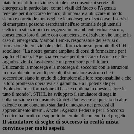
piattaforma di formazione virtuale che consente ai servizi di
emergenza in particolare, come i vigili del fuoco o l'Agenzia
federale per il soccorso tecnico, di imparare a utilizzare in modo
sicuro e corretto le motoseghe e le motoseghe di soccorso. I servizi
di emergenza possono esercitarsi nell'uso ottimale degli utensili
elettrici in situazioni di emergenza in un ambiente virtuale sicuro,
consentendo loro di agire con competenza e di salvare vite umane in
caso di emergenza. Marbod Lemke, responsabile dei servizi di
formazione internazionale e della formazione sui prodotti di STIHL,
sottolinea: "La nostra gamma ampliata di corsi di formazione per i
vigili del fuoco, l'Agenzia Federale per il Soccorso Tecnico e altre
organizzazioni di assistenza è un precursore per il futuro.
Utilizzando la motosega e la motosega di soccorso con le istruzioni
in un ambiente privo di pericoli, il simulatore assicura che i
soccorritori siano in grado di adempiere alle loro responsabilità e che
la loro prontezza operativa sia garantita. Ha il potenziale per
rivoluzionare la formazione di base e continua in questo settore in
tutto il mondo". STIHL ha sviluppato il simulatore di sega in
collaborazione con imsimity GmbH. Può essere acquistato da altre
aziende come contenuto standard e integrato nei processi di
apprendimento interni. Anche l'Agenzia Federale per il Soccorso
Tecnico ha fornito un supporto in termini di contenuti del progetto.
Il simulatore di seghe di soccorso in realtà mista
convince per molti aspetti