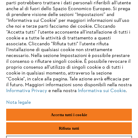
parti potrebbero trattare i dati personali riferibili all’utente
anche al di fuori dello Spazio Economico Europeo. Si prega
di prendere visione delle sezioni “Impostazioni” and
“Informativa sui Cookie” per maggiori informazioni sull’uso
che noi e terze parti facciamo dei cookie. Cliccando
“Accetta tutti” l’utente acconsente all’installazione di tutti i
cookie e a tutte le attività di trattamento a questi
associate. Cliccando "Rifiuta tutti" l’utente rifiuta
l’installazione di qualsiasi cookie non strettamente
necessario. Nella sezione Impostazioni è possibile prestare
il consenso o rifiutare singoli cookie. È possibile revocare il
proprio consenso all'utilizzo di singoli cookie o di tutti i
cookie in qualsiasi momento, attraverso la sezione
“Cookie”, in calce alla pagina. Tale azione avrà efficacia per
il futuro. Maggiori informazioni sono disponibili nella nostra
Informativa Privacy
e nella nostra
Informativa sui Cookie
.
Nota legale
Accetta tutti i cookie
Impronta
Informativa sulla privacy
Informazioni sui cookie
ANDREAS STIHL AG & Co. KG ©2023
Rifiuta tutti