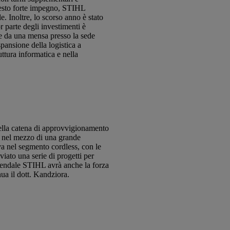
questo forte impegno, STIHL
. Inoltre, lo scorso anno è stato
r parte degli investimenti è
 e da una mensa presso la sede
spansione della logistica a
ttura informatica e nella
della catena di approvvigionamento
 è nel mezzo di una grande
va nel segmento cordless, con le
iato una serie di progetti per
aziendale STIHL avrà anche la forza
nua il dott. Kandziora.