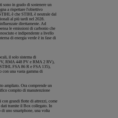
ti sono in grado di sostenere un
a a rispettare l'obiettivo
i STIHL è che STIHL è neutrale dal
onali al più tardi nel 2028.
influenzate direttamente. Ad
pensa le emissioni di carbonio che
onosciuto e indipendente a livello
terna di energia verde è in fase di
cali, il solo sistema di
443 PV, RMA 448 PV e RMA 2 RV),
i (STIHL FSA 86 R e FSA 135),
o con una vasta gamma di
stato ampliato. Ora comprende un
ifico compito di manutenzione
 con grandi flotte di attrezzi, come
 dati tramite il Box collegato. In
so di uno smartphone, una volta