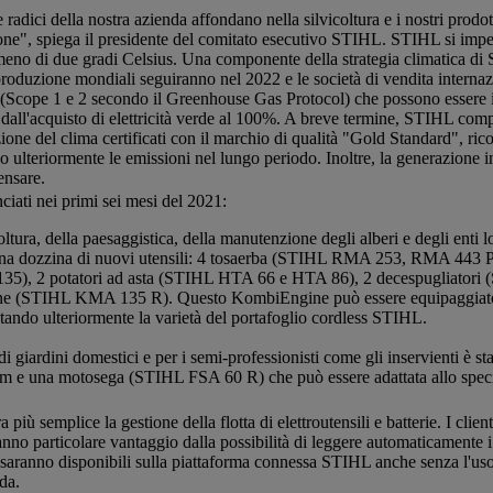
dici della nostra azienda affondano nella silvicoltura e i nostri prodot
ne", spiega il presidente del comitato esecutivo STIHL. STIHL si impegn
 a meno di due gradi Celsius. Una componente della strategia climatica d
roduzione mondiali seguiranno nel 2022 e le società di vendita internazi
tte (Scope 1 e 2 secondo il Greenhouse Gas Protocol) che possono essere 
o dall'acquisto di elettricità verde al 100%. A breve termine, STIHL com
ione del clima certificati con il marchio di qualità "Gold Standard", ric
o ulteriormente le emissioni nel lungo periodo. Inoltre, la generazione in
ensare.
nciati nei primi sei mesi del 2021:
oltura, della paesaggistica, della manutenzione degli alberi e degli enti lo
tre una dozzina di nuovi utensili: 4 tosaerba (STIHL RMA 253, RMA 
135), 2 potatori ad asta (STIHL HTA 66 e HTA 86), 2 decespugliator
ne (STIHL KMA 135 R). Questo KombiEngine può essere equipaggiat
ntando ulteriormente la varietà del portafoglio cordless STIHL.
di giardini domestici e per i semi-professionisti come gli inservienti è 
m e una motosega (STIHL FSA 60 R) che può essere adattata allo spec
emplice la gestione della flotta di elettroutensili e batterie. I clienti
rranno particolare vantaggio dalla possibilità di leggere automaticamente i
ne saranno disponibili sulla piattaforma connessa STIHL anche senza l'u
da.