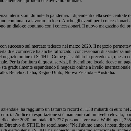
uto attendere i prodotti che avevano ordinato.
za interruzioni durante la pandemia. I dipendenti della sede centrale d
 hanno continuato a lavorare in loco. Anche gli eventi per i concessionari
ono un dialogo continuo con i concessionari. Il nuovo magazzino dei prodo
 con successo sul mercato tedesco nel marzo 2020. Il negozio permetteva 
erta di e-commerce ha anche rafforzato i concessionari di assistenza auto
nel negozio online di STIHL. Come già stabilito in precedenza, questo c
ale. Per la fornitura di questi servizi, il rivenditore locale riceve un
 e sta gradualmente espandendo il negozio online a livello internazional
allo, Benelux, Italia, Regno Unito, Nuova Zelanda e Australia.
ale, ha raggiunto un fatturato record di 1,38 miliardi di euro nel 
 euro). L'indice di esportazione si è mantenuto ad un livello elevato, par
1 dicembre 2020, un totale di 3.777 persone lavorava a Waiblingen, 23
 Direttivo di STIHL ha sottolineato: "Nell'ultimo anno, i nostri dipend
nda di elettroutensili STIHL ha richiesto un impegno eccezionale, anche 