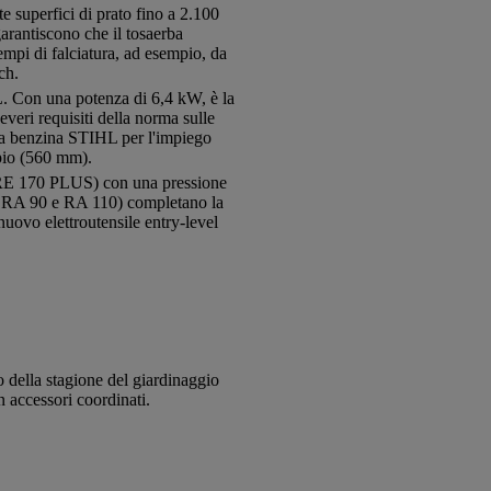
superfici di prato fino a 2.100
garantiscono che il tosaerba
empi di falciatura, ad esempio, da
ch.
. Con una potenza di 6,4 kW, è la
everi requisiti della norma sulle
a benzina STIHL per l'impiego
mpio (560 mm).
 RE 170 PLUS) con una pressione
IHL RA 90 e RA 110) completano la
nuovo elettroutensile entry-level
 della stagione del giardinaggio
n accessori coordinati.