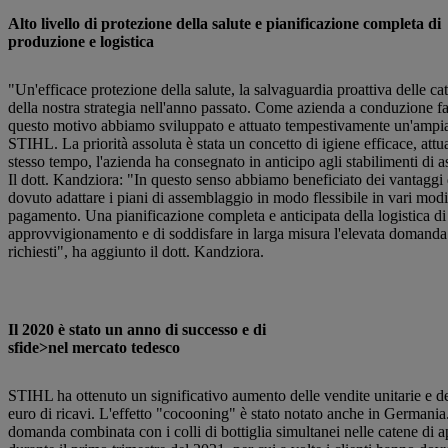
Alto livello di protezione della salute e pianificazione completa di
produzione e logistica
"Un'efficace protezione della salute, la salvaguardia proattiva delle ca
della nostra strategia nell'anno passato. Come azienda a conduzione fam
questo motivo abbiamo sviluppato e attuato tempestivamente un'ampia g
STIHL. La priorità assoluta è stata un concetto di igiene efficace, attua
stesso tempo, l'azienda ha consegnato in anticipo agli stabilimenti di as
Il dott. Kandziora: "In questo senso abbiamo beneficiato dei vantaggi de
dovuto adattare i piani di assemblaggio in modo flessibile in vari mod
pagamento. Una pianificazione completa e anticipata della logistica d
approvvigionamento e di soddisfare in larga misura l'elevata domanda de
richiesti", ha aggiunto il dott. Kandziora.
Il 2020 è stato un anno di successo e di
sfide>nel mercato tedesco
STIHL ha ottenuto un significativo aumento delle vendite unitarie e dei
euro di ricavi. L'effetto "cocooning" è stato notato anche in Germania. 
domanda combinata con i colli di bottiglia simultanei nelle catene di 