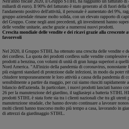
Nell'anno fiscale 2020, il Gruppo STIHL ha raggiunto un fatturato di 4
miliardi di euro). Il 90% del fatturato è stato generato al di fuori dell
l'andamento positivo dell'attività, il personale è aumentato del 9%, r
gruppo aziendale rimane molto solida, con un elevato rapporto di capit
del Gruppo. Come negli anni precedenti, gli investimenti hanno supera
delle vendite unitarie, anche grazie a numerosi nuovi prodotti.
Crescita mondiale delle vendite e dei ricavi grazie alla crescente a
favorevoli
Nel 2020, il Gruppo STIHL ha ottenuto una crescita delle vendite e dei r
dei cordless. La quota dei prodotti cordless sulle vendite complessive 
prodotti a benzina, con volumi di unità di gran lunga superiori a quell
Nord America. "All'inizio della pandemia di coronavirus, nonostante le
più esigenti standard di protezione dalle infezioni, in modo da poter rif
chiudere temporaneamente le loro attività a causa della pandemia di c
sensibilmente a partire da maggio, per cui siamo riusciti rapidamente a
bilancio dell'azienda. In particolare, i nuovi prodotti lanciati hanno c
26 per la manutenzione del giardino, il tagliasiepi a batteria STI
prodotti STIHL è stata forte sia tra i clienti nazionali che tra gli utenti 
manutenzione stradale, che hanno dovuto continuare a lavorare nonosta
molti clienti hanno trascorso molto più tempo a casa, lavorando in gia
di attrezzi da giardinaggio STIHL.