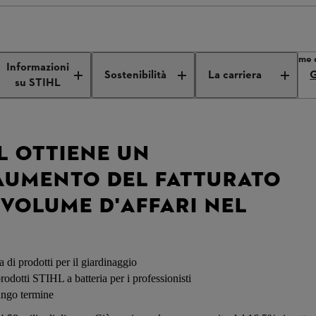
HL ottiene un significativo aumento del fatturato unitario e del volume 
Informazioni
Sostenibilità
La carriera
G
su STIHL
L OTTIENE UN
 AUMENTO DEL FATTURATO
 VOLUME D'AFFARI NEL
a di prodotti per il giardinaggio
odotti STIHL a batteria per i professionisti
ungo termine