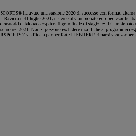
SPORTS® ha avuto una stagione 2020 di successo con formati alternativi
i Baviera il 31 luglio 2021, insieme al Campionato europeo esordienti.
 Motorworld di Monaco ospiterà il gran finale di stagione: Il Campionato
i terranno nel 2021. Non si possono escludere modifiche al programm
ORTS® si affida a partner forti: LIEBHERR rimarrà sponsor per altri 