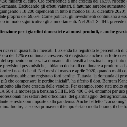
,58 miliardi di euro. Ciò corrisponde a una crescita del 16,5% rispetto
a Germania. Escludendo gli effetti valutari, il fatturato sarebbe aumentat
aggiungendo i 18.200 dipendenti in tutto il mondo (al 31 dicembre 2020). 
ale proprio del 69,6%. Come politica, gli investimenti continuano a esser
to in modo significativo gli ammortamenti. Nel 2021 STIHL prevede un'u
ttenzione per i giardini domestici e ai nuovi prodotti, e anche grazi
icavi in quasi tutti i mercati. L'azienda ha registrato le percentuali di
è ora del 17% e continua a crescere. Si è registrata anche una forte cres
i del segmento cordless. La domanda di utensili a benzina ha registrato 
 previsioni pessimistiche, abbiamo deciso di continuare a produrre ad al
ornire i nostri clienti. Nei mesi di marzo e aprile 2020, quando molti con
oronavirus, abbiamo registrato forti perdite. Tuttavia, la domanda di p
 più che compensare le perdite iniziali", ha riferito il dott. Bertram Ka
ontribuito alla forte crescita delle vendite. Per esempio, sono stati molt
HL HLA 66 e la motosega a benzina STIHL MS 400 C-M, entrambi per uso 
professionali nei settori dell'orticoltura, del giardinaggio, dell'agricoltura,
nte le restrizioni imposte dalla pandemia. Anche l'effetto "cocooning" 
rdino. Inoltre, la scorsa primavera il tempo è stato molto buono, il ch