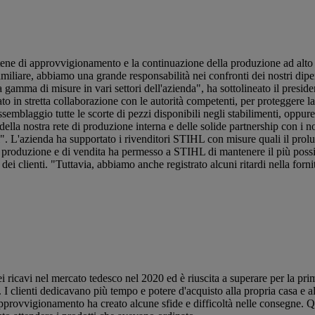
tene di approvvigionamento e la continuazione della produzione ad alto liv
iliare, abbiamo una grande responsabilità nei confronti dei nostri dipen
amma di misure in vari settori dell'azienda", ha sottolineato il preside
to in stretta collaborazione con le autorità competenti, per proteggere la
semblaggio tutte le scorte di pezzi disponibili negli stabilimenti, oppure 
lla nostra rete di produzione interna e delle solide partnership con i no
i". L'azienda ha supportato i rivenditori STIHL con misure quali il prol
i produzione e di vendita ha permesso a STIHL di mantenere il più possib
i clienti. "Tuttavia, abbiamo anche registrato alcuni ritardi nella forni
 ricavi nel mercato tedesco nel 2020 ed è riuscita a superare per la prim
I clienti dedicavano più tempo e potere d'acquisto alla propria casa e al 
approvvigionamento ha creato alcune sfide e difficoltà nelle consegne. 