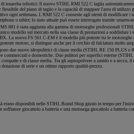
 tosaerba robotici: Il nuovo STIHL RMI 522 C taglia automaticamente 
lessibile del piano di taglio e la capacità di mappare l'area di utilizzo 
tivo ogni settimana. L'RMI 522 C consente agli utenti di modificare i t
hone o tablet; lo stato attuale può essere interrogato tramite smartwat
 MS 881 è stata aggiunta alla gamma di motoseghe professionali STIHL
unico modello sul mercato nella sua classe di prestazioni a soddisfare i s
IX. La nuova FS 561 C-EM è il modello più potente tra le motoseghe 
uo potente motore, si distingue anche per il cerchio di falciatura molto a
ungono due nuove idropulitrici di classe media (STIHL RE 150 PLUS e
 aree commerciali e domestiche. Due pulitori per superfici esterne (ST
i compatte e di classe media. Tra gli aspirapolvere a umido e a secco, il 
dotazione di serie e un ottimo rapporto qualità-prezzo.
tà erano disponibili nello STIHL Brand Shop giusto in tempo per l'inizio
un soffiatore giocattolo a batteria e una motosega giocattolo a batteria co