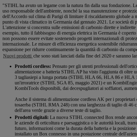
"STIHL ha avuto un legame con la natura fin dalla sua fondazione. Le ra
uso responsabile dell'ambiente, nonché la sua manutenzione e protezio
dell'Accordo sul clima di Parigi di limitare il riscaldamento globale
punto di vista climatico in Germania dal gennaio 2021. Le società di p
L'attenzione si concentra sulle emissioni di carbonio dirette e indire
esempio, tutto il fabbisogno di energia elettrica in Germania è copert
non possono essere evitate sostenendo progetti internazionali di protez
internazionale. Le misure di efficienza energetica sostenibile ridurrann
espansione per ridurre continuamente la quantità di carbonio da comp
Nuovi prodotti
che sono stati lanciati dalla fine del 2020 e saranno la
Prodotti cordless:
Pensato per gli utenti professionali dell'ortic
alimentazione a batteria STIHL AP ha visto l'aggiunta di ol
3 tagliasiepi a lunga portata (STIHL HLA 66, HLA 86 e HLA 
un'irroratrice (STIHL SGA 85, maggio 2021) e un KombiEngi
KombiTools disponibili, dai decespugliatori ai soffiatori, aume
Anche il sistema di alimentazione cordless AK per i proprietari 
tosaerba (STIHL RMA 248) con una larghezza di taglio di 46 c
dell'area verde grazie a diverse teste di taglio.
Prodotti digitali:
La nuova STIHL connected Box rende ancora più s
le aziende di orticoltura e paesaggistica o le autorità locali, tra
futuro, informazioni come la durata della batteria e la posizio
installato un Box connesso in una postazione centrale dell'azien