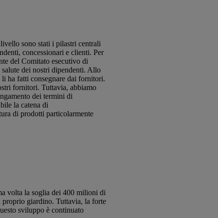
ello sono stati i pilastri centrali
denti, concessionari e clienti. Per
nte del Comitato esecutivo di
 salute dei nostri dipendenti. Allo
li ha fatti consegnare dai fornitori.
stri fornitori. Tuttavia, abbiamo
ungamento dei termini di
ile la catena di
tura di prodotti particolarmente
a volta la soglia dei 400 milioni di
proprio giardino. Tuttavia, la forte
Questo sviluppo è continuato