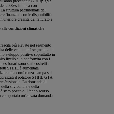
 all'anno precedente (2019): 3,93
o del 20,8%. In linea con
La struttura patrimoniale del
e finanziati con le disponibilità
lteriore crescita del fatturato e
e alle condizioni climatiche
 crescita più elevate nel segmento
cita delle vendite nel segmento dei
uno sviluppo positivo soprattutto in
to livello e in conformità con i
cessionari sono stati costretti a
rodotti STIHL è aumentata
ndziora alla conferenza stampa sul
o apprezzati il potatore STIHL GTA
professionale. La domanda di
 della silvicoltura e della
è stato positivo. L'anno scorso
e ha comportato un'elevata domanda