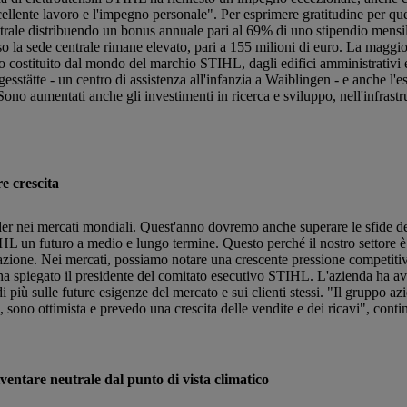
ccellente lavoro e l'impegno personale". Per esprimere gratitudine per 
rale distribuendo un bonus annuale pari al 69% di uno stipendio mensile
o la sede centrale rimane elevato, pari a 155 milioni di euro. La maggio
zio costituito dal mondo del marchio STIHL, dagli edifici amministrativi
esstätte - un centro di assistenza all'infanzia a Waiblingen - e anche l'e
ono aumentati anche gli investimenti in ricerca e sviluppo, nell'infrastru
e crescita
eader nei mercati mondiali. Quest'anno dovremo anche superare le sfide 
STIHL un futuro a medio e lungo termine. Questo perché il nostro settore
zazione. Nei mercati, possiamo notare una crescente pressione competiti
ha spiegato il presidente del comitato esecutivo STIHL. L'azienda ha avv
 più sulle future esigenze del mercato e sui clienti stessi. "Il gruppo 
 sono ottimista e prevedo una crescita delle vendite e dei ricavi", conti
ventare neutrale dal punto di vista climatico