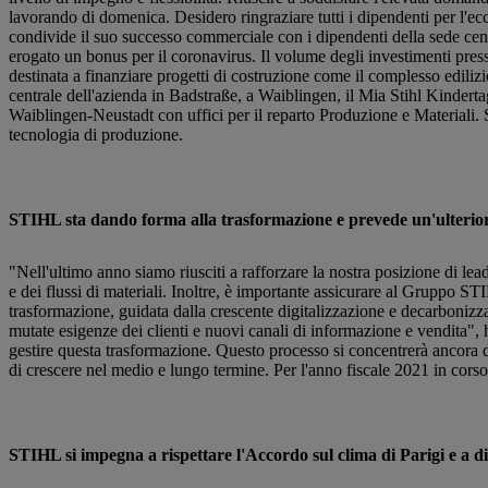
lavorando di domenica. Desidero ringraziare tutti i dipendenti per l'e
condivide il suo successo commerciale con i dipendenti della sede cent
erogato un bonus per il coronavirus. Il volume degli investimenti press
destinata a finanziare progetti di costruzione come il complesso edili
centrale dell'azienda in Badstraße, a Waiblingen, il Mia Stihl Kindertag
Waiblingen-Neustadt con uffici per il reparto Produzione e Materiali. S
tecnologia di produzione.
STIHL sta dando forma alla trasformazione e prevede un'ulterior
"Nell'ultimo anno siamo riusciti a rafforzare la nostra posizione di l
e dei flussi di materiali. Inoltre, è importante assicurare al Gruppo 
trasformazione, guidata dalla crescente digitalizzazione e decarboniz
mutate esigenze dei clienti e nuovi canali di informazione e vendita", 
gestire questa trasformazione. Questo processo si concentrerà ancora di
di crescere nel medio e lungo termine. Per l'anno fiscale 2021 in corso,
STIHL si impegna a rispettare l'Accordo sul clima di Parigi e a di