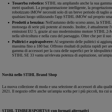
Tosaerba robotico:
STIHL sta ampliando anche la sua gamma di
metri quadrati. La programmazione intelligente, la progettazione f
robotizzato iMOW necessiti solo di un breve periodo di taglio at
qualsiasi luogo utilizzando l'app STIHL iMOW sul proprio smartp
Prodotti a benzina:
Nell'autunno dello scorso anno, la STIHL
motosega di serie più potente al mondo. Inoltre, è attualmente l'
emissioni EU 5, grazie al suo modernissimo motore STIHL 2-M
nella silvicoltura e nella cura del paesaggio. Oltre che per il s
Pulitrici e aspirapolvere:
Al segmento delle pulitrici si aggi
massima fino a 180 bar. Offrono risultati di pulizia rapidi per
gamma di accessori per la cura delle superfici per le idropulitric
STIHL SE 33 vanta un'elevata potenza di aspirazione, un'ampia 
Novità nello STIHL Brand Shop
La nuova collezione di moda e una selezione di accessori di alta quali
2021. Il negozio offre anche un'ampia scelta per i più piccoli, tra cui 
STIHL TIMBERSPORTS® con formati alternativi