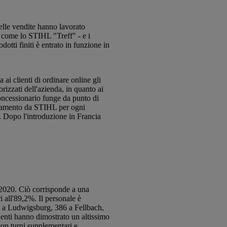
elle vendite hanno lavorato
 - come lo STIHL "Treff" - e i
tti finiti è entrato in funzione in
ai clienti di ordinare online gli
rizzati dell'azienda, in quanto ai
oncessionario funge da punto di
 pagamento da STIHL per ogni
e. Dopo l'introduzione in Francia
2020. Ciò corrisponde a una
i all'89,2%. Il personale è
5 a Ludwigsburg, 386 a Fellbach,
enti hanno dimostrato un altissimo
con turni supplementari e