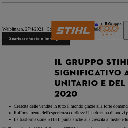
Il mondo STIHL
Stampa
Il Gruppo STI
Waiblingen, 27/4/2021 | Comunicato stampa aziendale
Scaricare testo e immagini
IL GRUPPO STIH
SIGNIFICATIVO
UNITARIO E DEL
2020
Crescita delle vendite in tutto il mondo grazie alla forte domand
Rafforzamento dell'esperienza cordless: Una dozzina di nuovi pr
La trasformazione STIHL punta anche alla crescita a medio e l