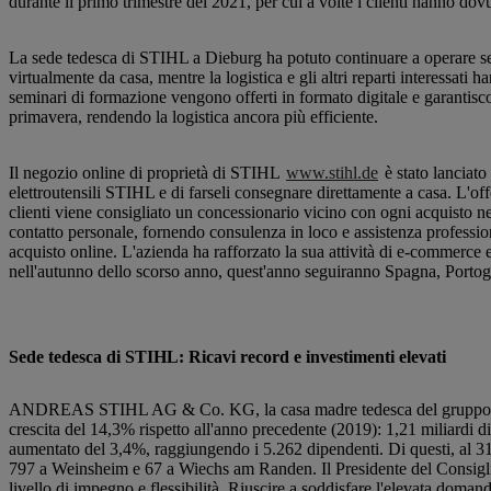
durante il primo trimestre del 2021, per cui a volte i clienti hanno dov
La sede tedesca di STIHL a Dieburg ha potuto continuare a operare sen
virtualmente da casa, mentre la logistica e gli altri reparti interessati
seminari di formazione vengono offerti in formato digitale e garantisc
primavera, rendendo la logistica ancora più efficiente.
Il negozio online di proprietà di STIHL
www.stihl.de
è stato lanciato
elettroutensili STIHL e di farseli consegnare direttamente a casa. L'off
clienti viene consigliato un concessionario vicino con ogni acquisto 
contatto personale, fornendo consulenza in loco e assistenza profession
acquisto online. L'azienda ha rafforzato la sua attività di e-commerce
nell'autunno dello scorso anno, quest'anno seguiranno Spagna, Portog
Sede tedesca di STIHL: Ricavi record e investimenti elevati
ANDREAS STIHL AG & Co. KG, la casa madre tedesca del gruppo aziend
crescita del 14,3% rispetto all'anno precedente (2019): 1,21 miliardi di
aumentato del 3,4%, raggiungendo i 5.262 dipendenti. Di questi, al 3
797 a Weinsheim e 67 a Wiechs am Randen. Il Presidente del Consiglio
livello di impegno e flessibilità. Riuscire a soddisfare l'elevata doma