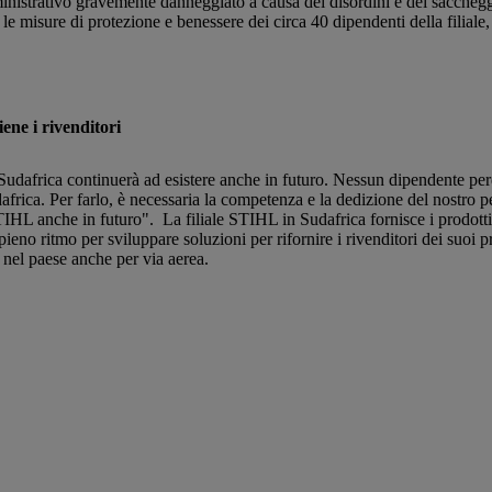
amministrativo gravemente danneggiato a causa dei disordini e dei sacch
le misure di protezione e benessere dei circa 40 dipendenti della filial
ene i rivenditori
in Sudafrica continuerà ad esistere anche in futuro. Nessun dipendente per
frica. Per farlo, è necessaria la competenza e la dedizione del nostro 
STIHL anche in futuro". La filiale STIHL in Sudafrica fornisce i prodotti a
pieno ritmo per sviluppare soluzioni per rifornire i rivenditori dei suoi 
e nel paese anche per via aerea.