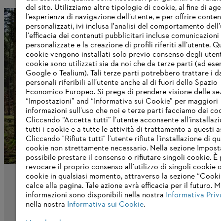
del sito. Utilizziamo altre tipologie di cookie, al fine di ag
l’esperienza di navigazione dell’utente, e per offrire conten
STIHL come azienda
personalizzati, ivi inclusa l'analisi del comportamento dell’
l'efficacia dei contenuti pubblicitari incluse comunicazioni
personalizzate e la creazione di profili riferiti all’utente. Q
cookie vengono installati solo previo consenso degli utenti
Informazioni per i fornitori
cookie sono utilizzati sia da noi che da terze parti (ad ese
I prodotti
Google o Tealium). Tali terze parti potrebbero trattare i d
Contatto
personali riferibili all’utente anche al di fuori dello Spazio
Carriera
Economico Europeo. Si prega di prendere visione delle se
Sistema Whistleblower
“Impostazioni” and “Informativa sui Cookie” per maggiori
informazioni sull’uso che noi e terze parti facciamo dei co
Cliccando “Accetta tutti” l’utente acconsente all’installazi
tutti i cookie e a tutte le attività di trattamento a questi 
Cliccando "Rifiuta tutti" l’utente rifiuta l’installazione di qu
cookie non strettamente necessario. Nella sezione Impost
possibile prestare il consenso o rifiutare singoli cookie. È 
revocare il proprio consenso all'utilizzo di singoli cookie o 
cookie in qualsiasi momento, attraverso la sezione “Cookie
calce alla pagina. Tale azione avrà efficacia per il futuro. 
informazioni sono disponibili nella nostra
Informativa Priv
nella nostra
Informativa sui Cookie
.