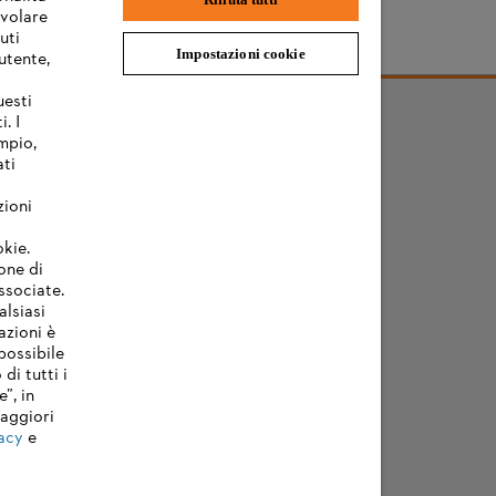
evolare
uti
Impostazioni cookie
utente,
uesti
. I
mpio,
ati
zioni
okie.
one di
associate.
alsiasi
azioni è
possibile
di tutti i
”, in
Maggiori
acy
e