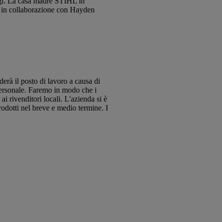
eggi. La casa madre STIHL in
e, in collaborazione con Hayden
derà il posto di lavoro a causa di
personale. Faremo in modo che i
i rivenditori locali. L'azienda si è
prodotti nel breve e medio termine. I