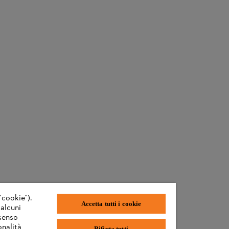
"cookie").
Accetta tutti i cookie
 alcuni
nsenso
onalità
Rifiuta tutti