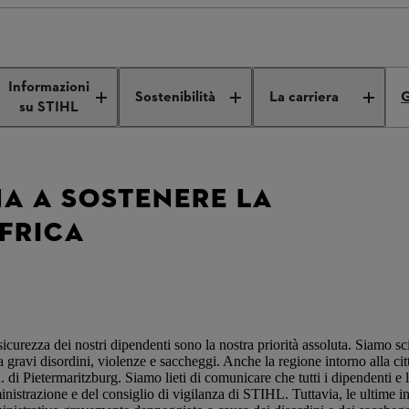
gna a sostenere la filiale in Sudafrica
Informazioni
Sostenibilità
La carriera
G
su STIHL
NA A SOSTENERE LA
AFRICA
sicurezza dei nostri dipendenti sono la nostra priorità assoluta. Siamo sc
 gravi disordini, violenze e saccheggi. Anche la regione intorno alla cit
Pietermaritzburg. Siamo lieti di comunicare che tutti i dipendenti e le 
nistrazione e del consiglio di vigilanza di STIHL. Tuttavia, le ultime i