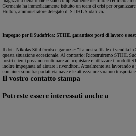
magazzino della filiale è stato completamente distrutto e l'edificio 
Germania ha immediatamente istituito un team di crisi per organizzare 
Hutton, amministratore delegato di STIHL Sudafrica.
Impegno per il Sudafrica: STIHL garantisce posti di lavoro e sosti
Il dott. Nikolas Stihl fornisce garanzie: "La nostra filiale di vendita 
questa situazione eccezionale. Al contrario: Ricostruiremo STIHL Suda
nostri clienti possano continuare ad acquistare e utilizzare i prodotti 
inoltre impegnata ad aiutare i rivenditori. Attualmente sta lavorando a 
container sono trasportati via nave e le attrezzature saranno trasportat
Il vostro contatto stampa
Potreste essere interessati anche a