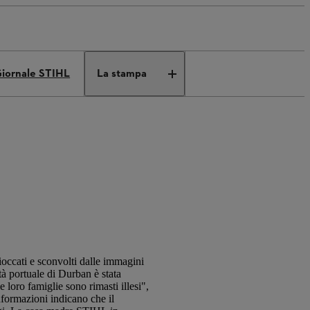
iornale STIHL
La stampa
ioccati e sconvolti dalle immagini
tà portuale di Durban è stata
loro famiglie sono rimasti illesi",
nformazioni indicano che il