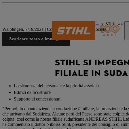
Il mondo STIHL
Stampa
STIHL si impe
Waiblingen, 7/19/2021 | Comunicato stampa della società
Scaricare testo e immagini
STIHL SI IMPEG
FILIALE IN SUD
La sicurezza del personale è la priorità assoluta
Edifici da ricostruire
Supporto ai concessionari
"Per noi, in quanto azienda a conduzione familiare, la protezione e la 
che arrivano dal Sudafrica. Alcune parti del Paese sono state colpite da
colpita, così come la nostra filiale sudafricana ANDREAS STIHL Ltd. di 
ha commentato il dottor Nikolas Stihl, presidente del consiglio di ammi