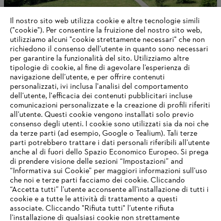
Il nostro sito web utilizza cookie e altre tecnologie simili
("cookie"). Per consentire la fruizione del nostro sito web,
utilizziamo alcuni "cookie strettamente necessari" che non
richiedono il consenso dell’utente in quanto sono necessari
Governance e organizzazione aziendale
per garantire la funzionalità del sito. Utilizziamo altre
tipologie di cookie, al fine di agevolare l’esperienza di
navigazione dell’utente, e per offrire contenuti
personalizzati, ivi inclusa l'analisi del comportamento
dell’utente, l'efficacia dei contenuti pubblicitari incluse
Informazioni per i fornitori
comunicazioni personalizzate e la creazione di profili riferiti
I prodotti
all’utente. Questi cookie vengono installati solo previo
Contatto
consenso degli utenti. I cookie sono utilizzati sia da noi che
Carriera
da terze parti (ad esempio, Google o Tealium). Tali terze
Sistema Whistleblower
parti potrebbero trattare i dati personali riferibili all’utente
anche al di fuori dello Spazio Economico Europeo. Si prega
di prendere visione delle sezioni “Impostazioni” and
“Informativa sui Cookie” per maggiori informazioni sull’uso
che noi e terze parti facciamo dei cookie. Cliccando
“Accetta tutti” l’utente acconsente all’installazione di tutti i
cookie e a tutte le attività di trattamento a questi
associate. Cliccando "Rifiuta tutti" l’utente rifiuta
l’installazione di qualsiasi cookie non strettamente