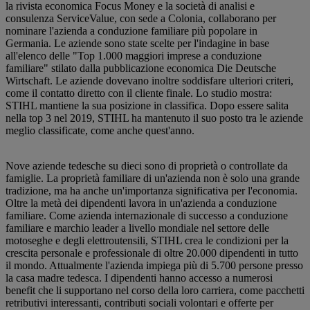
la rivista economica Focus Money e la società di analisi e
consulenza ServiceValue, con sede a Colonia, collaborano per
nominare l'azienda a conduzione familiare più popolare in
Germania. Le aziende sono state scelte per l'indagine in base
all'elenco delle "Top 1.000 maggiori imprese a conduzione
familiare" stilato dalla pubblicazione economica Die Deutsche
Wirtschaft. Le aziende dovevano inoltre soddisfare ulteriori criteri,
come il contatto diretto con il cliente finale. Lo studio mostra:
STIHL mantiene la sua posizione in classifica. Dopo essere salita
nella top 3 nel 2019, STIHL ha mantenuto il suo posto tra le aziende
meglio classificate, come anche quest'anno.
Nove aziende tedesche su dieci sono di proprietà o controllate da
famiglie. La proprietà familiare di un'azienda non è solo una grande
tradizione, ma ha anche un'importanza significativa per l'economia.
Oltre la metà dei dipendenti lavora in un'azienda a conduzione
familiare. Come azienda internazionale di successo a conduzione
familiare e marchio leader a livello mondiale nel settore delle
motoseghe e degli elettroutensili, STIHL crea le condizioni per la
crescita personale e professionale di oltre 20.000 dipendenti in tutto
il mondo. Attualmente l'azienda impiega più di 5.700 persone presso
la casa madre tedesca. I dipendenti hanno accesso a numerosi
benefit che li supportano nel corso della loro carriera, come pacchetti
retributivi interessanti, contributi sociali volontari e offerte per