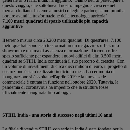
generale di STIHL India, ha aggiunto: "Siamo lieti di partecipare a
questo viaggio, che sottolinea il nostro impegno a crescere nel
mercato indiano. Insieme ai nostri colleghi e partner, siamo pronti a
portare avanti la trasformazione della tecnologia agricola".
7.100 metri quadrati di spazio utilizzabile più capacità
aggiuntive
Il terreno misura circa 23.200 metri quadrati. Di quest'area, 7.100
metri quadrati sono stati trasformati in un magazzino, uffici, uno
showroom e un'area di assistenza e formazione. Il terreno offre
spazio sufficiente per espandere i nuovi edifici di altri 3.500 metri
quadrati se STIHL India continuerà il suo percorso di crescita. Con
un volume di investimenti di circa dieci milioni di euro, il progetto di
costruzione è stato realizzato in diciotto mesi: La cerimonia di
inaugurazione si è svolta nell'aprile 2019 e la nuova sede
commerciale è entrata in funzione nell'ottobre 2020. Tuttavia, la
pandemia di coronavirus ha impedito che la struttura fosse
ufficialmente inaugurata fino ad oggi.
STIHL India - una storia di successo negli ultimi 16 anni
La filiale di vendita STIHL con sede in India è stata fondata per la