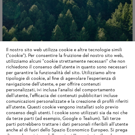
Il nostro sito web utilizza cookie e altre tecnologie simili
("cookie"). Per consentire la fruizione del nostro sito web,
utilizziamo alcuni "cookie strettamente necessari" che non
richiedono il consenso dell’utente in quanto sono necessari
Innovazione e lavoro globale
per garantire la funzionalità del sito. Utilizziamo altre
tipologie di cookie, al fine di agevolare l’esperienza di
navigazione dell’utente, e per offrire contenuti
personalizzati, ivi inclusa l'analisi del comportamento
dell’utente, l'efficacia dei contenuti pubblicitari incluse
Informazioni per i fornitori
comunicazioni personalizzate e la creazione di profili riferiti
I prodotti
all’utente. Questi cookie vengono installati solo previo
Contatto
consenso degli utenti. I cookie sono utilizzati sia da noi che
Carriera
da terze parti (ad esempio, Google o Tealium). Tali terze
Sistema Whistleblower
parti potrebbero trattare i dati personali riferibili all’utente
anche al di fuori dello Spazio Economico Europeo. Si prega