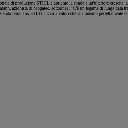
ionale di produzione STIHL e apriamo la strada a un'ulteriore crescita, 
n, azionista di Mogatec, sottolinea: "C'è un legame di lunga data tra 
ienda familiare, STIHL incarna valori che si allineano perfettamente co