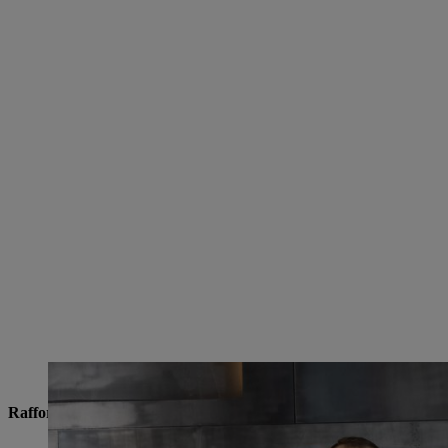
In attesa di andare avanti insieme (da sinistra): Erik Jachmann (azionista di 
Rafforzamento della sede sassone di Drebach