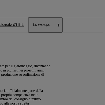
iornale STIHL
La stampa
te per il giardinaggio, diventando
 in più fasi nei prossimi anni.
a produzione su ordinazione di
ccia ufficialmente parte della
a propria competenza nello
embro del consiglio direttivo
 alla nostra stretta