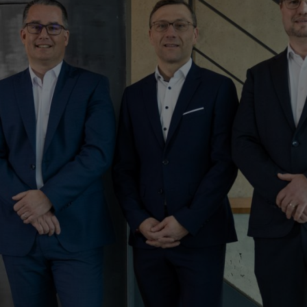
itz affermano: "La nostra integrazione nel Gruppo STIHL è l'inizio di 
a livello mondiale come STIHL al nostro fianco, stiamo rafforzando in m
anti Mogatec come azienda indipendente dal punto di vista operativo co
o a gestire congiuntamente l'azienda con sede in Sassonia.
l giardinaggio ed è stata fondata nel 1992. Dopo aver iniziato con un o
roduce componenti utilizzati nella fabbricazione di sistemi di trasmissi
generato un fatturato di circa 100 milioni di euro.