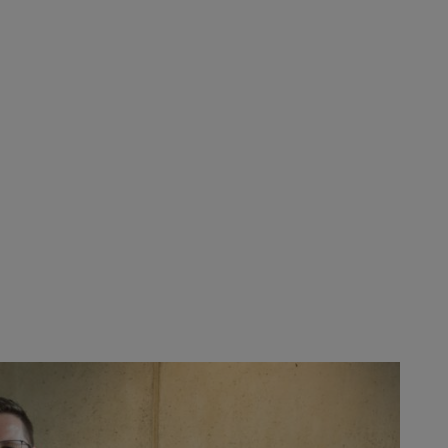
 Tobias Wetzel (amministratori delegati di Mogatec).