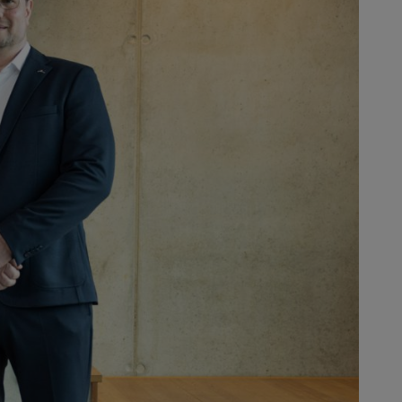
un nuovo capitolo nella storia di
odo sostenibile il nostro sito di
me in passato. Gli amministratori
rganico di 15 persone, oggi ne
one, accoppiamento e taglio, nonché