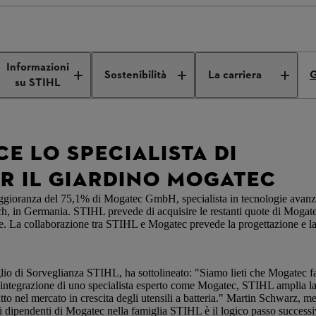
sce lo specialista di tecnologia per il giardino Mogatec
Informazioni
Sostenibilità
La carriera
G
su STIHL
CE LO SPECIALISTA DI
R IL GIARDINO MOGATEC
ggioranza del 75,1% di Mogatec GmbH, specialista in tecnologie avanza
h, in Germania. STIHL prevede di acquisire le restanti quote di Mogatec
ende. La collaborazione tra STIHL e Mogatec prevede la progettazione e l
glio di Sorveglianza STIHL, ha sottolineato: "Siamo lieti che Mogatec fa
l'integrazione di uno specialista esperto come Mogatec, STIHL amplia l
tutto nel mercato in crescita degli utensili a batteria." Martin Schwarz, m
dipendenti di Mogatec nella famiglia STIHL è il logico passo successivo