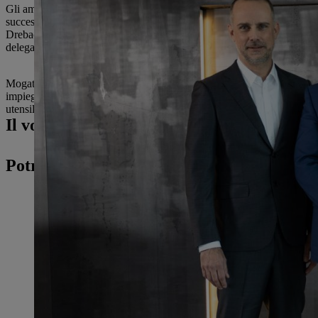
Gli amministratori delegati di Mogatec Tobias Wetzel e Alexander Grän
successo di Mogatec che dura da oltre 30 anni. Con un'azienda leader 
Drebach". L'azienda a conduzione familiare STIHL intende portare av
delegati di Mogatec, Tobias Wetzel e Alexander Gränitz, continuerann
Mogatec GmbH è un'azienda specializzata in tecnologie avanzate per i
impiega circa 430 presso la sede centrale di Drebach, in Sassonia, e p
utensili elettrici e a batteria per il giardinaggio. Nel 2021 Mogatec ha 
Il vostro contatto stampa
Potresti essere interessato anche a