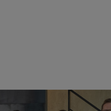
Mogatec), Martin Schwarz (membro del consiglio direttivo di STIHL) e Alexander Gränitz e