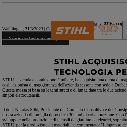
Il mondo STIHL
Stampa
STIHL acquisi
Waiblingen, 31/3/2023 | Comunicato stampa aziendale
Scaricare testo e immagini
STIHL ACQUISIS
TECNOLOGIA PE
STIHL, azienda a conduzione familiare, ha acquisito una quota di ma
così l'azionista di maggioranza dell'azienda sassone con sede a Drebac
Questa mossa si basa su legami stretti e di lunga data tra le due azi
singoli elettroutensili.
Il dott. Nikolas Stihl, Presidente del Comitato Consultivo e del Consi
nostra azienda di famiglia dopo circa 30 anni di collaborazione. Con 
sviluppo e nella produzione di utensili da giardino ed elettrici, soprat
STIHL per la produzione e i materiali, ha commentato: "L'ingresso dei 