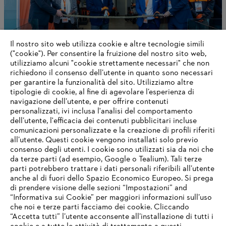
Il nostro sito web utilizza cookie e altre tecnologie simili
("cookie"). Per consentire la fruizione del nostro sito web,
utilizziamo alcuni "cookie strettamente necessari" che non
richiedono il consenso dell’utente in quanto sono necessari
STIHL Delivers a Positive 2024 Outcome
per garantire la funzionalità del sito. Utilizziamo altre
tipologie di cookie, al fine di agevolare l’esperienza di
navigazione dell’utente, e per offrire contenuti
personalizzati, ivi inclusa l'analisi del comportamento
dell’utente, l'efficacia dei contenuti pubblicitari incluse
Informazioni per i fornitori
comunicazioni personalizzate e la creazione di profili riferiti
I prodotti
all’utente. Questi cookie vengono installati solo previo
Contatto
consenso degli utenti. I cookie sono utilizzati sia da noi che
Carriera
da terze parti (ad esempio, Google o Tealium). Tali terze
Sistema Whistleblower
parti potrebbero trattare i dati personali riferibili all’utente
anche al di fuori dello Spazio Economico Europeo. Si prega
di prendere visione delle sezioni “Impostazioni” and
“Informativa sui Cookie” per maggiori informazioni sull’uso
che noi e terze parti facciamo dei cookie. Cliccando
“Accetta tutti” l’utente acconsente all’installazione di tutti i