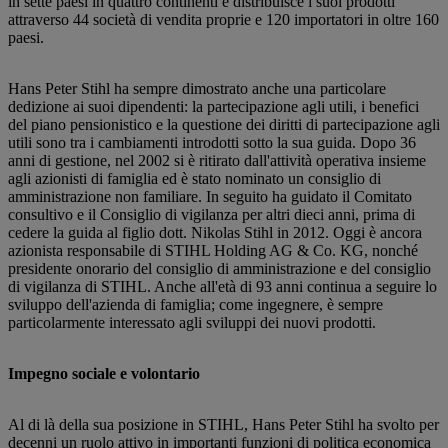
in sette paesi in quattro continenti e distribuisce i suoi prodotti
attraverso 44 società di vendita proprie e 120 importatori in oltre 160
paesi.
Hans Peter Stihl ha sempre dimostrato anche una particolare
dedizione ai suoi dipendenti: la partecipazione agli utili, i benefici
del piano pensionistico e la questione dei diritti di partecipazione agli
utili sono tra i cambiamenti introdotti sotto la sua guida. Dopo 36
anni di gestione, nel 2002 si è ritirato dall'attività operativa insieme
agli azionisti di famiglia ed è stato nominato un consiglio di
amministrazione non familiare. In seguito ha guidato il Comitato
consultivo e il Consiglio di vigilanza per altri dieci anni, prima di
cedere la guida al figlio dott. Nikolas Stihl in 2012. Oggi è ancora
azionista responsabile di STIHL Holding AG & Co. KG, nonché
presidente onorario del consiglio di amministrazione e del consiglio
di vigilanza di STIHL. Anche all'età di 93 anni continua a seguire lo
sviluppo dell'azienda di famiglia; come ingegnere, è sempre
particolarmente interessato agli sviluppi dei nuovi prodotti.
Impegno sociale e volontario
Al di là della sua posizione in STIHL, Hans Peter Stihl ha svolto per
decenni un ruolo attivo in importanti funzioni di politica economica