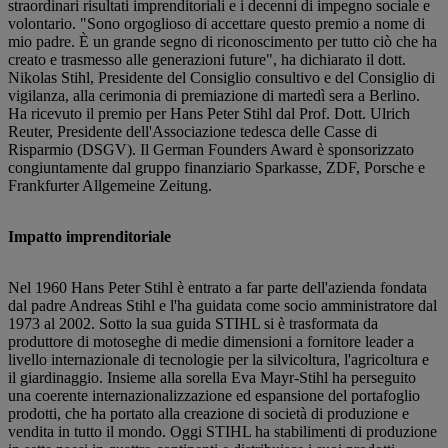
straordinari risultati imprenditoriali e i decenni di impegno sociale e
volontario. "Sono orgoglioso di accettare questo premio a nome di
mio padre. È un grande segno di riconoscimento per tutto ciò che ha
creato e trasmesso alle generazioni future", ha dichiarato il dott.
Nikolas Stihl, Presidente del Consiglio consultivo e del Consiglio di
vigilanza, alla cerimonia di premiazione di martedì sera a Berlino.
Ha ricevuto il premio per Hans Peter Stihl dal Prof. Dott. Ulrich
Reuter, Presidente dell'Associazione tedesca delle Casse di
Risparmio (DSGV). Il German Founders Award è sponsorizzato
congiuntamente dal gruppo finanziario Sparkasse, ZDF, Porsche e
Frankfurter Allgemeine Zeitung.
Impatto imprenditoriale
Nel 1960 Hans Peter Stihl è entrato a far parte dell'azienda fondata
dal padre Andreas Stihl e l'ha guidata come socio amministratore dal
1973 al 2002. Sotto la sua guida STIHL si è trasformata da
produttore di motoseghe di medie dimensioni a fornitore leader a
livello internazionale di tecnologie per la silvicoltura, l'agricoltura e
il giardinaggio. Insieme alla sorella Eva Mayr-Stihl ha perseguito
una coerente internazionalizzazione ed espansione del portafoglio
prodotti, che ha portato alla creazione di società di produzione e
vendita in tutto il mondo. Oggi STIHL ha stabilimenti di produzione