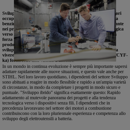
messo alla prova prodotti a batteria e a benzina.
Sviluppo ibrido alla STIHL: Ciò significa che gli sviluppatori
occupano contemporaneamente i mondi del cordless e della
benzina. È un approccio che diventerà sempre più importante
nei prossimi anni, a causa dell'inevitabile tendenza tecnologica
verso gli utensili elettrici a batteria. Per sfruttare la famosa
forza innovativa di STIHL e rimanere all'avanguardia nei
prodotti a batteria, sempre più dipendenti lavorano allo
sviluppo in entrambe le aree di azionamento. Cosa significa
vivere tra i mondi? Max Ryssel (2/CYC) e Stefan Kaats (2/CYF-
ka) forniscono una visione d'insieme.
In un mondo in continua evoluzione è sempre più importante sapersi
adattare rapidamente alle nuove situazioni, e questo vale anche per
STIHL. Nel loro lavoro quotidiano, i dipendenti del settore Sviluppo
sono abituati a reagire in modo flessibile e rapido a un'ampia varietà
di circostanze, in modo da completare i progetti in modo sicuro e
puntuale. "Sviluppo ibrido" significa esattamente questo: Rapido
adattamento al mutevole panorama dei progetti e alla tendenza
tecnologica verso i dispositivi senza fili. I dipendenti che in
precedenza lavoravano nel settore dei motori a combustione
contribuiscono con la loro pluriennale esperienza e competenza allo
sviluppo degli elettroutensili a batteria.