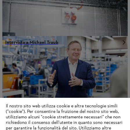
Intervista a Michael Traub
Il nostro sito web utilizza cookie e altre tecnologie simili
("cookie"). Per consentire la fruizione del nostro sito web,
utilizziamo alcuni "cookie strettamente necessari" che non
richiedono il consenso dell’utente in quanto sono necessari
Prima la batteria, meglio la benzina
per garantire la funzionalità del sito. Utilizziamo altre