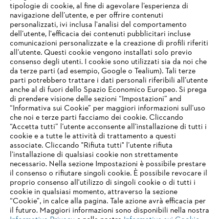
tipologie di cookie, al fine di agevolare l’esperienza di
navigazione dell’utente, e per offrire contenuti
personalizzati, ivi inclusa l'analisi del comportamento
dell’utente, l'efficacia dei contenuti pubblicitari incluse
Informazioni per i fornitori
comunicazioni personalizzate e la creazione di profili riferiti
I prodotti
all’utente. Questi cookie vengono installati solo previo
Contatto
consenso degli utenti. I cookie sono utilizzati sia da noi che
Carriera
da terze parti (ad esempio, Google o Tealium). Tali terze
Sistema Whistleblower
parti potrebbero trattare i dati personali riferibili all’utente
anche al di fuori dello Spazio Economico Europeo. Si prega
di prendere visione delle sezioni “Impostazioni” and
“Informativa sui Cookie” per maggiori informazioni sull’uso
che noi e terze parti facciamo dei cookie. Cliccando
“Accetta tutti” l’utente acconsente all’installazione di tutti i
cookie e a tutte le attività di trattamento a questi
associate. Cliccando "Rifiuta tutti" l’utente rifiuta
l’installazione di qualsiasi cookie non strettamente
necessario. Nella sezione Impostazioni è possibile prestare
il consenso o rifiutare singoli cookie. È possibile revocare il
proprio consenso all'utilizzo di singoli cookie o di tutti i
cookie in qualsiasi momento, attraverso la sezione
“Cookie”, in calce alla pagina. Tale azione avrà efficacia per
il futuro. Maggiori informazioni sono disponibili nella nostra