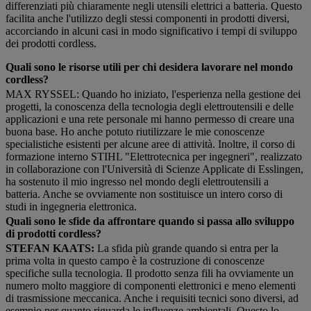
differenziati più chiaramente negli utensili elettrici a batteria. Questo
facilita anche l'utilizzo degli stessi componenti in prodotti diversi,
accorciando in alcuni casi in modo significativo i tempi di sviluppo
dei prodotti cordless.
Quali sono le risorse utili per chi desidera lavorare nel mondo
cordless?
MAX RYSSEL: Quando ho iniziato, l'esperienza nella gestione dei
progetti, la conoscenza della tecnologia degli elettroutensili e delle
applicazioni e una rete personale mi hanno permesso di creare una
buona base. Ho anche potuto riutilizzare le mie conoscenze
specialistiche esistenti per alcune aree di attività. Inoltre, il corso di
formazione interno STIHL "Elettrotecnica per ingegneri", realizzato
in collaborazione con l'Università di Scienze Applicate di Esslingen,
ha sostenuto il mio ingresso nel mondo degli elettroutensili a
batteria. Anche se ovviamente non sostituisce un intero corso di
studi in ingegneria elettronica.
Quali sono le sfide da affrontare quando si passa allo sviluppo
di prodotti cordless?
STEFAN KAATS:
La sfida più grande quando si entra per la
prima volta in questo campo è la costruzione di conoscenze
specifiche sulla tecnologia. Il prodotto senza fili ha ovviamente un
numero molto maggiore di componenti elettronici e meno elementi
di trasmissione meccanica. Anche i requisiti tecnici sono diversi, ad
esempio per quanto riguarda le influenze ambientali. Questo lo