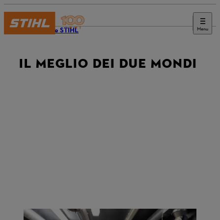
Menu
Giornale STIHL
IL MEGLIO DEI DUE MONDI
In una cabina di prova nel D2 di Waiblingen, i due sviluppatori hanno